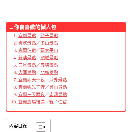
→你會喜歡的懶人包
宜蘭景點
／
親子景點
礁溪景點
／
冬山景點
宜蘭住宿
／
玩太平山
蘇澳景點
／
頭城景點
三星景點
／
五結景點
大同景點
／
北橫景點
宜蘭兩天一夜
／
戶外景點
宜蘭觀光工廠
／
員山景點
宜蘭三天兩夜
／
南澳景點
宜蘭農場推薦
／
親子住宿
內容目錄