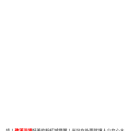
哇！
礁溪浴場
好美的粉紅城堡喔！光站在外面就讓人少女心大