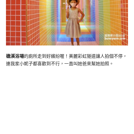
礁溪浴場
的廁所走到好繽紛喔！美麗彩虹隧道讓人拍個不停，
連我家小妮子都喜歡到不行，一直叫她爸來幫她拍照。