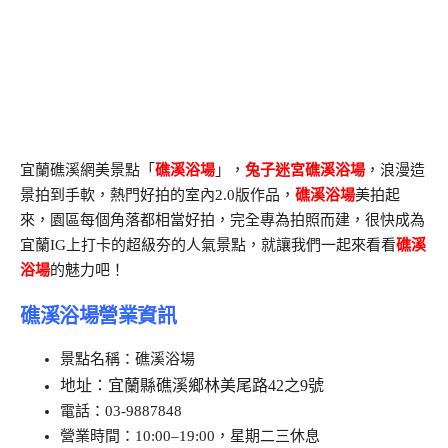
宜蘭礁溪網美景點「
礁溪浴場
」，
兔子迷宮礁溪浴場
，浪漫造
景拍到手軟，熱門好拍的室內2.0版作品，
礁溪浴場
美拍起
來，園區每個角落都相當好拍，完全專為拍照而建，很快成為
宜蘭IG上打卡的超級夯的人氣景點，就讓我們一起來看看
礁溪
浴場
的魅力吧！
礁溪浴場營業資訊
景點名稱：礁溪浴場
地址：宜蘭縣礁溪鄉林美尾路42之9號
電話：03-9887848
營業時間：10:00–19:00，星期二三休息