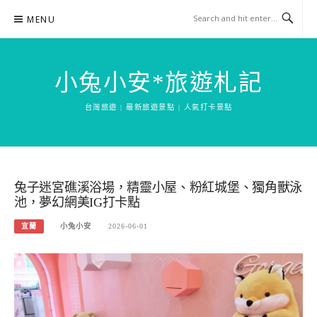
Skip
MENU
to
content
小兔小安*旅遊札記
台灣旅遊 | 最新旅遊景點 | 人氣打卡景點
兔子迷宮礁溪浴場，精靈小屋、粉紅城堡、獨角獸泳
池，夢幻網美IG打卡點
宜蘭
小兔小安
2026-06-01