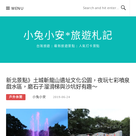
Skip
MENU
to
content
小兔小安*旅遊札記
台灣旅遊 | 最新旅遊景點 | 人氣打卡景點
新北景點》土城斬龍山遺址文化公園，夜玩七彩噴泉
戲水區，磨石子溜滑梯與沙坑好有趣～
戶外休閒
小兔小安
2019-06-24