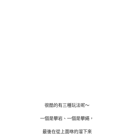
很酷的有三種玩法呢～
一個是攀岩、一個是攀繩，
最後在從上面咻的溜下來