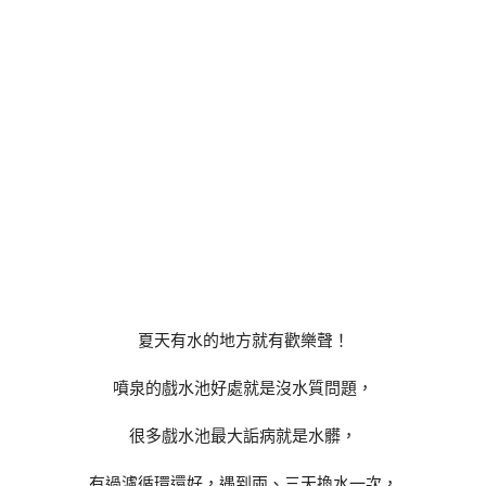
夏天有水的地方就有歡樂聲！
噴泉的戲水池好處就是沒水質問題，
很多戲水池最大詬病就是水髒，
有過濾循環還好，遇到兩、三天換水一次，