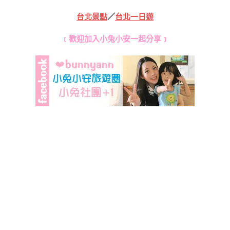
台北景點
／
台北一日遊
﹝歡迎加入小兔小安一起分享﹞