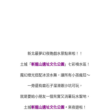
新北最夢幻夜晚戲水景點來啦！！
土城「
斬龍山遺址文化公園
」七彩噴水區！
魔幻燈光搭配冰涼水舞，讓所有小孩瘋狂～
一旁還有磨石子溜滑跟沙坑可玩，
就是要給小朋友一個充實又消暑玩水聖地，
土城
斬龍山遺址文化公園
，
來夜遊啦！