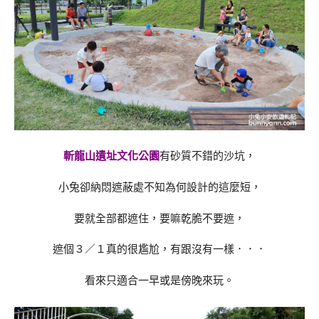
斬龍山遺址文化公園
有砂質不錯的沙坑，
小兔卻納悶遮蔽處不知為何設計的這麼短，
要就全部都遮住，要嘛乾脆不要遮，
遮個３／１真的很尷尬，有跟沒有一樣．．．
看來只適合一早或是傍晚來玩。