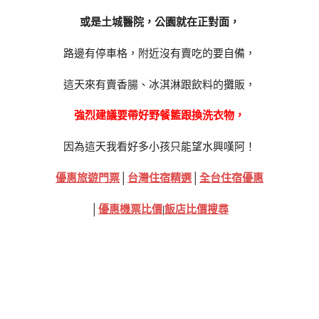
或是土城醫院，公園就在正對面，
路邊有停車格，附近沒有賣吃的要自備，
這天來有賣香腸、冰淇淋跟飲料的攤販，
強烈建議要帶好野餐籃跟換洗衣物，
因為這天我看好多小孩只能望水興嘆阿！
優惠旅遊門票
│
台灣住宿精選
│
全台住宿優惠
│
優惠機票比價
|
飯店比價搜尋