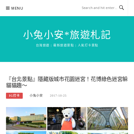
Skip
MENU
to
content
小兔小安*旅遊札記
台灣旅遊 | 最新旅遊景點 | 人氣打卡景點
『台北景點』隱藏版城市花園迷宮！花博綠色迷宮躲
貓貓趣～
IG打卡
小兔小安
2017-10-25