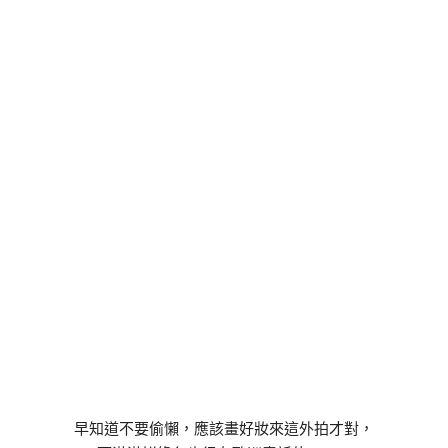
早知道不要偷懶，應該畫好妝來這外拍才對，