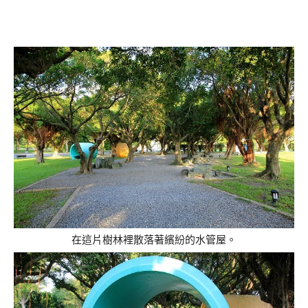
在這片樹林裡散落著繽紛的水管屋。