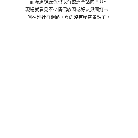
而滿滿鮮綠色也很有歐洲童話的ＦＵ～
現場就看見不少情侶放閃或好友揪團打卡，
呵～拜社群網路，真的沒有秘密景點了。