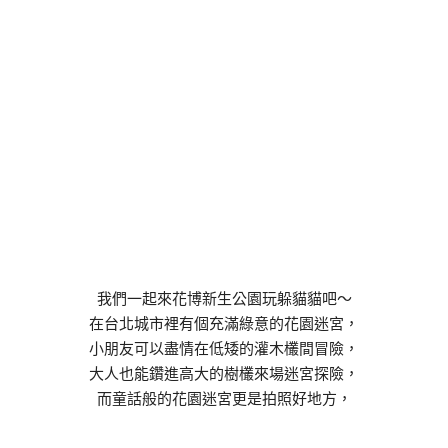
我們一起來花博新生公園玩躲貓貓吧～
在台北城市裡有個充滿綠意的花園迷宮，
小朋友可以盡情在低矮的灌木欉間冒險，
大人也能鑽進高大的樹欉來場迷宮探險，
而童話般的花園迷宮更是拍照好地方，