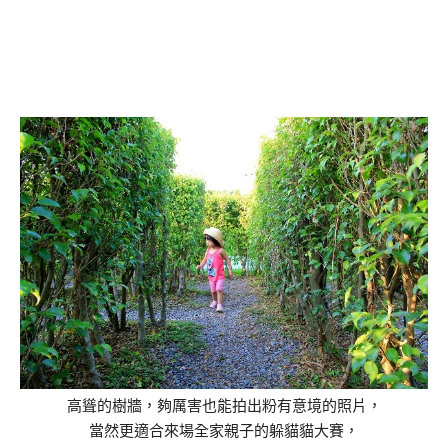
高聳的樹牆，夠厲害也能拍出粉有意境的照片，
當然更適合來場全家親子的躲貓貓大賽，