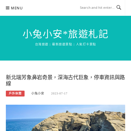
Skip
MENU
to
content
小兔小安*旅遊札記
台灣旅遊 | 最新旅遊景點 | 人氣打卡景點
新北瑞芳象鼻岩奇景，深海古代巨象，停車資訊與路
線
戶外休閒
小兔小安
2023-07-17