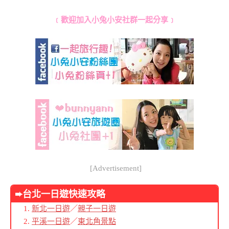
﹝歡迎加入小兔小安社群一起分享﹞
[Advertisement]
➨台北
一日遊快速攻略
新北一日遊
／
親子一日遊
平溪一日遊
／
東北角景點