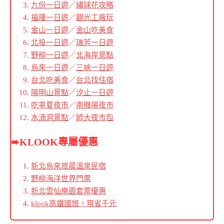
九份一日遊
／
繡球花攻略
福隆一日遊
／
觀光工廠玩
金山一日遊
／
金山吃美食
北投一日遊
／
瑞芳一日遊
野柳一日遊
／
北海岸景點
烏來一日遊
／
三峽一日遊
台北吃美食
／
台北找住宿
陽明山景點
／
汐止一日遊
吃寧夏夜市
／
南機場夜市
水湳洞景點
／
師大夜市包
➨KLOOK專屬優惠
新北烏來旅晨溫泉民宿
野柳海洋世界門票
新北雲仙樂園套票優惠
klook高鐵國旅，現省千元