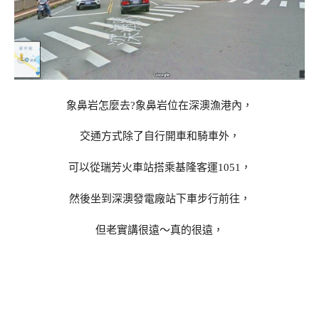
象鼻岩怎麼去?象鼻岩位在深澳漁港內，
交通方式除了自行開車和騎車外，
可以從瑞芳火車站搭乘基隆客運1051，
然後坐到深澳發電廠站下車步行前往，
但老實講很遠～真的很遠，