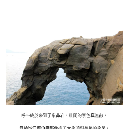
呼～終於來到了象鼻岩，壯闊的景色真無敵，
無論從任何角度都像極了大象頭跟長長的象鼻，