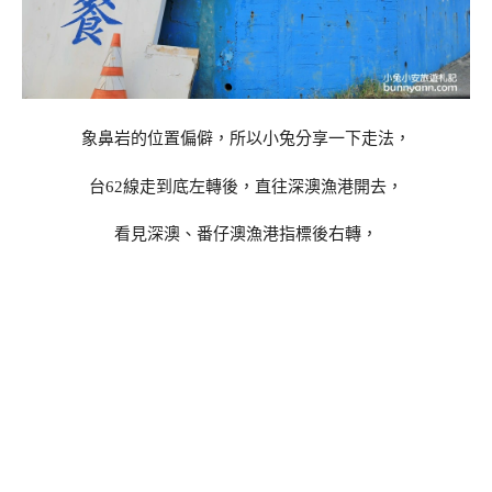
象鼻岩的位置偏僻，所以小兔分享一下走法，
台62線走到底左轉後，直往深澳漁港開去，
看見深澳、番仔澳漁港指標後右轉，