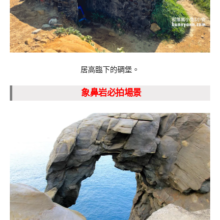
居高臨下的碉堡。
象鼻岩必拍場景