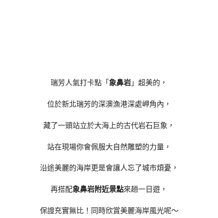
瑞芳人氣打卡點「
象鼻岩
」超美的，
位於新北瑞芳的深澳漁港深處岬角內，
藏了一頭站立於大海上的古代岩石巨象，
站在現場你會佩服大自然雕塑的力量，
沿途美麗的海岸更是會讓人忘了城市煩憂，
再搭配
象鼻岩附近景點
來趟一日遊，
保證充實無比！同時欣賞美麗海岸風光呢～