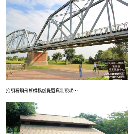
抬頭看鋼骨舊鐵橋感覺還真壯觀呢～