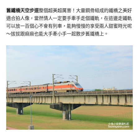
舊鐵橋天空步道
整個超美超厲害！大量鋼骨組成的鐵橋之美好
適合拍人像，當然情人一定要手牽手走個鐵軌，在這邊走鐵軌
可以放一百個心不會有列車，能夠慢慢的享受兩人甜蜜時光呢
～拔拔跟麻麻也能大手牽小手一起散步舊鐵橋上。