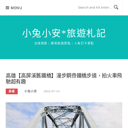
Skip
MENU
to
content
小兔小安*旅遊札記
台灣旅遊 | 最新旅遊景點 | 人氣打卡景點
高雄【高屏溪舊鐵橋】漫步鋼骨鐵橋步道，拍火車飛
馳超有趣
高雄
小兔小安
2025-07-14