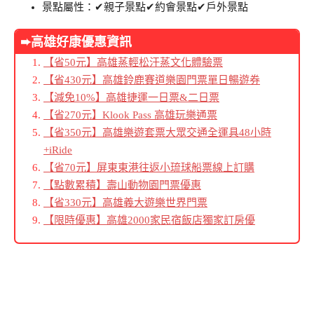
景點屬性：✔親子景點✔約會景點✔戶外景點
➨高雄好康優惠資訊
【省50元】高雄蒸輕松汗蒸文化體驗票
【省430元】高雄鈴鹿賽道樂園門票單日暢遊券
【減免10%】高雄捷運一日票&二日票
【省270元】Klook Pass 高雄玩樂通票
【省350元】高雄樂遊套票大眾交通全運具48小時
+iRide
【省70元】屏東東港往返小琉球船票線上訂購
【點數累積】壽山動物園門票優惠
【省330元】高雄義大遊樂世界門票
【限時優惠】高雄2000家民宿飯店獨家訂房優