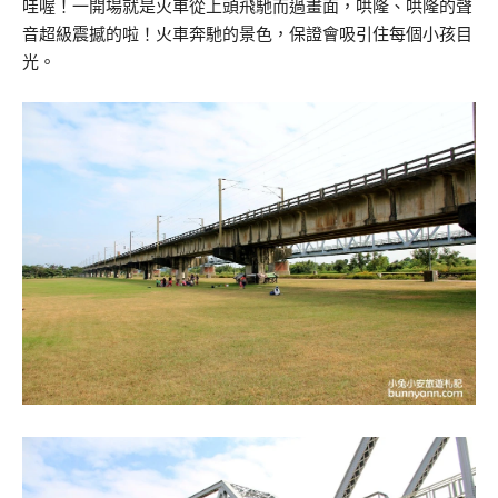
哇喔！一開場就是火車從上頭飛馳而過畫面，哄隆、哄隆的聲
音超級震撼的啦！火車奔馳的景色，保證會吸引住每個小孩目
光。