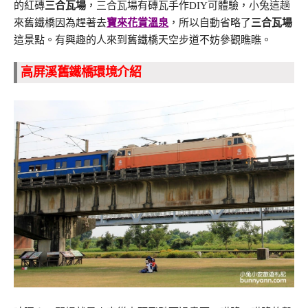
的紅磚
三合瓦場
，三合瓦場有磚瓦手作DIY可體驗，小兔這趟
來舊鐵橋因為趕著去
寶來花賞溫泉
，所以自動省略了
三合瓦場
這景點。有興趣的人來到舊鐵橋天空步道不妨參觀瞧瞧。
高屏溪舊鐵橋環境介紹