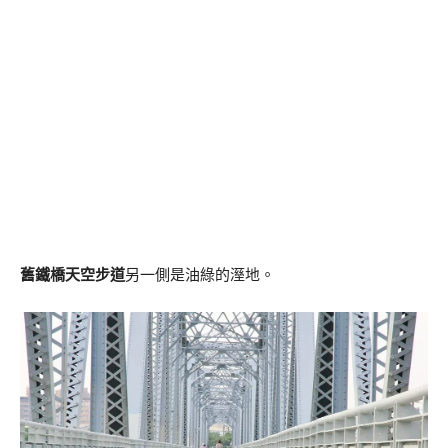
舊鐵橋天空步道
另一側是油綠的溼地。