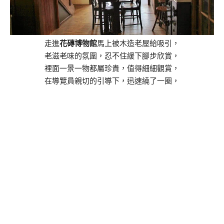
走進
花磚博物館
馬上被木造老屋給吸引，
老滋老味的氛圍，忍不住緩下腳步欣賞，
裡面一景一物都屬珍貴，值得細細觀賞，
在導覽員親切的引導下，迅速繞了一圈，