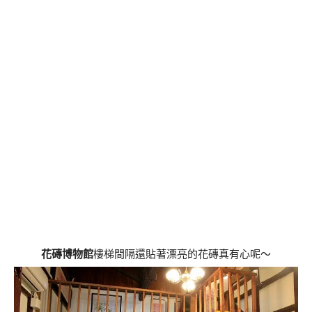
花磚博物館
樓梯間隔還貼著漂亮的花磚真有心呢～