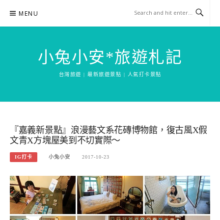
Skip
MENU
to
content
小兔小安*旅遊札記
台灣旅遊 | 最新旅遊景點 | 人氣打卡景點
『嘉義新景點』浪漫藝文系花磚博物館，復古風X假
文青X方塊屋美到不切實際～
IG打卡
小兔小安
2017-10-23