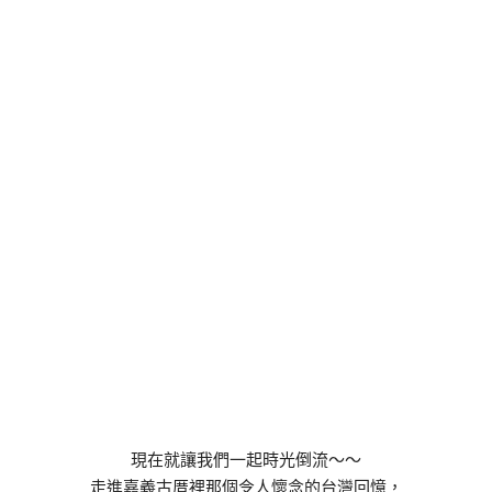
現在就讓我們一起時光倒流～～
走進嘉義古厝裡那個令人懷念的台灣回憶，