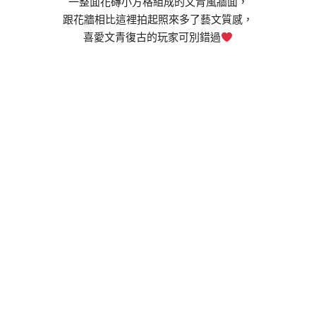
一整面花磚小方格組成的文青風牆面，
跟花牆相比這裡拍起照來多了藝文質感，
喜愛文青復古的玩家可別錯過