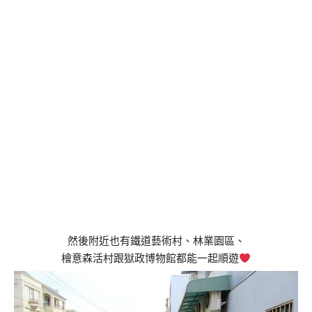
然後附近也有鐵道藝術村、林業園區、
檜意森活村跟獄政博物館都能一起順遊