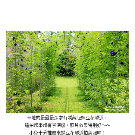
草地的最最最深處有隱藏版蝶豆花隧道，
這拍起來超有景深感，照片效果特別好～～
小兔十分推薦來蝶豆花隧道拍美照唷！