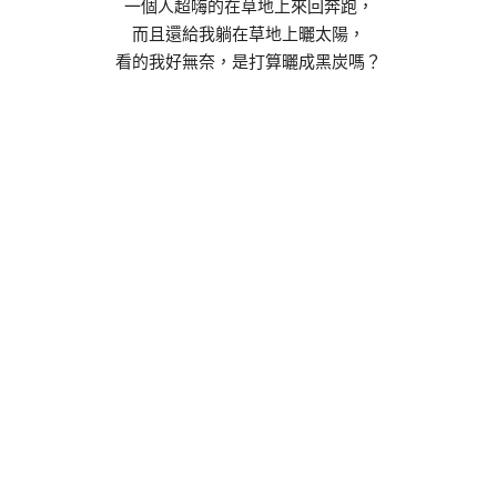
一個人超嗨的在草地上來回奔跑，
而且還給我躺在草地上曬太陽，
看的我好無奈，是打算曬成黑炭嗎？