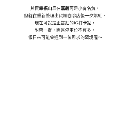
其實
幸福山丘
在
嘉義
可是小有名氣，
但就在重新整理出貨櫃咖啡店後一夕爆紅，
現在可說是正當紅的IG打卡點，
附帶一提，園區停車位不算多，
假日來可能會遇到一位難求的窘境喔～