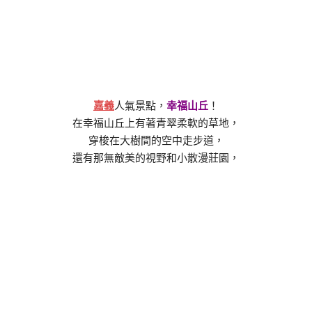
嘉義
人氣景點，
幸福山丘
！
在幸福山丘上有著青翠柔軟的草地，
穿梭在大樹間的空中走步道，
還有那無敵美的視野和小散漫莊園，