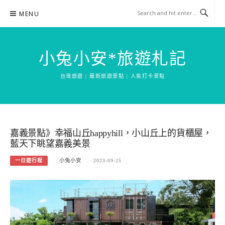
Skip
MENU
to
content
小兔小安*旅遊札記
台灣旅遊 | 最新旅遊景點 | 人氣打卡景點
嘉義景點》幸福山丘happyhill，小山丘上的貨櫃屋，
藍天下眺望嘉義美景
一日遊行程
小兔小安
2023-09-25