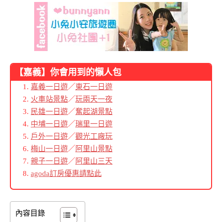
【
嘉義】你會用到的懶人包
嘉義一日遊
／
東石一日遊
火車站景點
／
玩兩天一夜
民雄一日遊
／
奮起湖景點
中埔一日遊
／
瑞里一日遊
戶外一日遊
／
觀光工廠玩
梅山一日遊
／
阿里山景點
親子一日遊
／
阿里山三天
agoda訂房優惠請點此
內容目錄