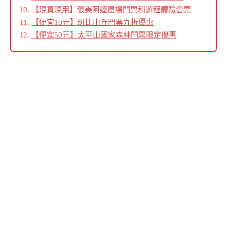
【現買現用】張美阿嬤農場門票和遊程體驗套票
【便宜10元】斑比山丘門票九折優惠
【便宜50元】太平山國家森林門票限定優惠