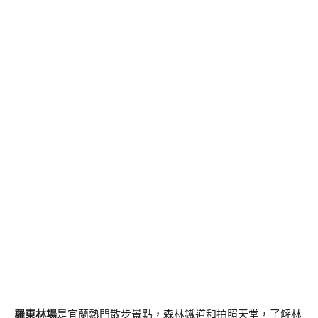
羅東林場
是宜蘭熱門散步景點，森林鐵道和拍照天堂，了解林