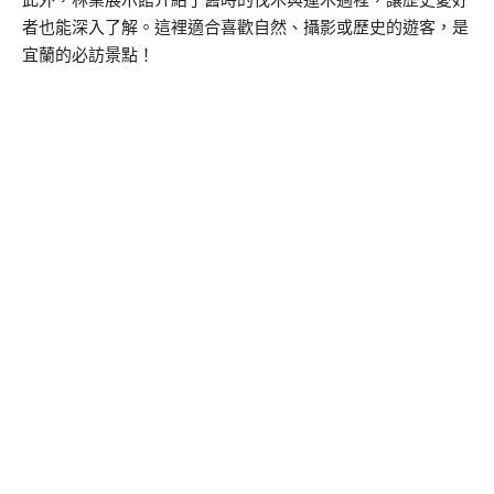
此外，林業展示館介紹了舊時的伐木與運木過程，讓歷史愛好
者也能深入了解。這裡適合喜歡自然、攝影或歷史的遊客，是
宜蘭的必訪景點！