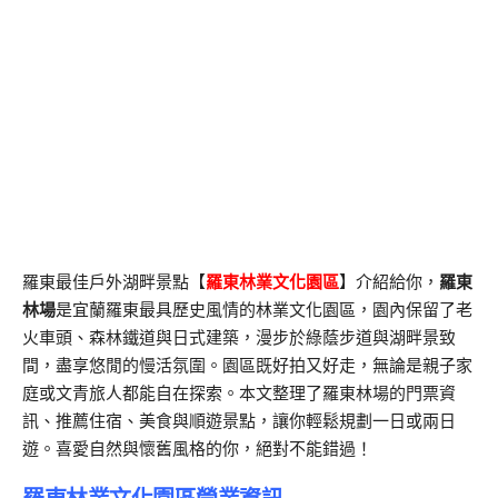
羅東最佳戶外湖畔景點【
羅東林業文化園區
】介紹給你，
羅東
林場
是宜蘭羅東最具歷史風情的林業文化園區，園內保留了老
火車頭、森林鐵道與日式建築，漫步於綠蔭步道與湖畔景致
間，盡享悠閒的慢活氛圍。園區既好拍又好走，無論是親子家
庭或文青旅人都能自在探索。本文整理了羅東林場的門票資
訊、推薦住宿、美食與順遊景點，讓你輕鬆規劃一日或兩日
遊。喜愛自然與懷舊風格的你，絕對不能錯過！
羅東林業文化園區營業資訊