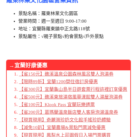
景點名稱：羅東林業文化園區
營業時間：週一至週日 9:00-17:00
地址：宜蘭縣羅東鎮中正北路118號
景點屬性：√親子景點√約會景點√戶外景點
→宜蘭好康優惠
【省150元】礁溪溫泉公園森林風呂雙人泡湯券
【限時89折】宜蘭1200間住宿訂房優惠
【省300元】宜蘭龜山島半日遊套票行程這裡訂享優惠
【省500元】礁溪東旅湯宿風華漾館雙人湯屋泡湯券
【省100元】Klook Pass 宜蘭玩樂通票
【省200元】葛瑪蘭溫泉飯店雙人客房泡湯溫泉券
【現買現用】奇麗灣珍奶文化館手搖珍奶體驗
【減免10趴】宜蘭農場&景點門票減免優惠
【現買現用】鳳梨水上莊園假日入場門票購買