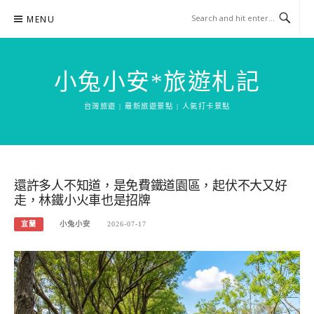
Skip
MENU
to
content
小兔小安*旅遊札記
台灣旅遊 | 最新旅遊景點 | 人氣打卡景點
還許多人不知道，是免費鐵道園區，起伏不大又好
走，林鐵小火車也是招牌
宜蘭
小兔小安
2026-07-17