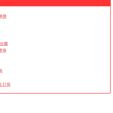
通票
搭台鐵
票劵
劵
上訂房