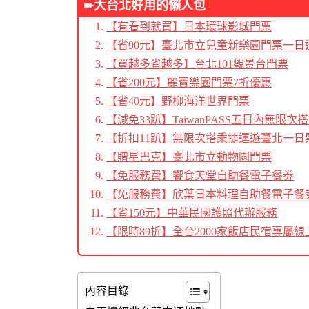
➨大台北好用的懶人包
【有看到就買】日本環球影城門票
【省90元】臺北市立兒童新樂園門票一日
【買越多省越多】台北101觀景台門票
【省200元】麗寶樂園門票7折優惠
【省40元】野柳海洋世界門票
【減免33趴】TaiwanPASS五日內無限次
【折扣11趴】無限次搭乘捷運遊臺北一日
【贈星巴克】臺北市立動物園門票
【免服務費】饗食天堂自助餐電子餐劵
【免服務費】欣葉日本料理自助餐電子餐
【省150元】中華民國護照代辦服務
【限時89折】全台2000家飯店民宿專屬線
內容目錄