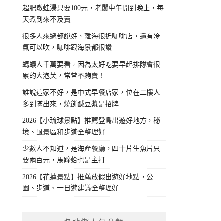
超肥嫩蛙湯只要100元，老闆中午開到晚上，每
天煮到來不及賣
很多人來過都說好，離海很近咖啡店，還有冷
氣可以吹，咖啡跟海景都很讚
螞蟻人千萬要看，因為太好吃要早起排隊會很
累的大泡芙，常常不夠賣！
誰說這家不好，是中式早餐店家，位在二樓人
多到滿出來，燒餅鹹豆漿是招牌
2026【小琉球景點】推薦登島出遊好地方，秘
境、風景區和步道全整理好
少數人不知道，是海產餐廳，四十片生魚片只
要兩百元，馬蹄蛤也是主打
2026【花蓮景點】推薦放假出遊好地點，公
園、步道、一日遊建議全整理好