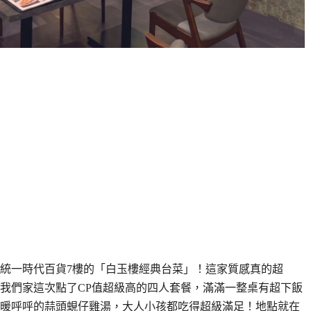
統一時代百貨7樓的「白玉樓經典台菜」！這家質感真的超
我們家這次點了CP值超級高的四人套餐，滿滿一整桌有超下飯
暖呼呼的蒜頭蜆仔雞湯，大人小孩都吃得超級滿足！地點就在