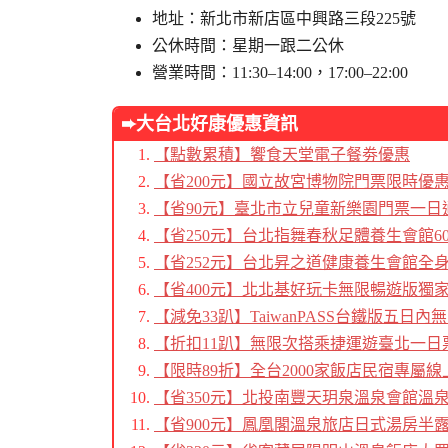
地址：新北市新店區中興路三段225號
公休時間：星期一跟二公休
營業時間：11:30–14:00，17:00–22:00
➨大台北好康優惠資訊
【點數累積】饗食天堂電子餐劵優惠
【省200元】國立故宮博物院門票限時優
【省90元】臺北市立兒童新樂園門票一日
【省250元】台北指舞春秋足體養生會館6
【省252元】台北昇之道健康養生會館全身
【省400元】北北基好玩卡無限暢遊版獨
【減免33趴】TaiwanPASS台鐵版五日
【折扣11趴】無限次搭乘捷運遊臺北一日
【限時89折】全台2000家飯店民宿專屬線
【省350元】北投南豐天玥泉溫泉會館溫
【省900元】鳳凰閣溫泉旅店日式湯房半