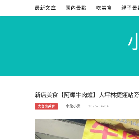
Skip
最新文章
國內景點
吃美食
親子景
to
content
新店美食【阿輝牛肉爐】大坪林捷運站
小兔小安
2025-04-04
大台北美食