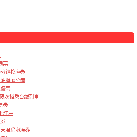
惠
通票
0分鐘按摩券
油壓80分鐘
家優惠
內無限次搭乘台鐵列車
票劵
上訂房
泉劵
露天湯房泡湯券