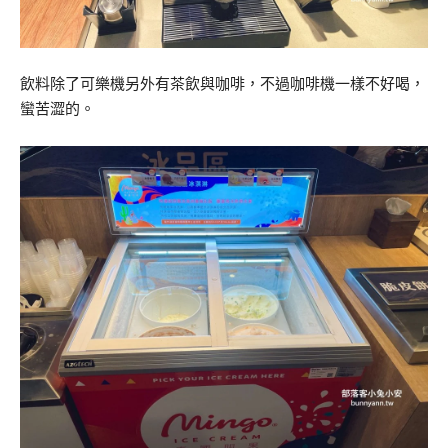
飲料除了可樂機另外有茶飲與咖啡，不過咖啡機一樣不好喝，
蠻苦澀的。