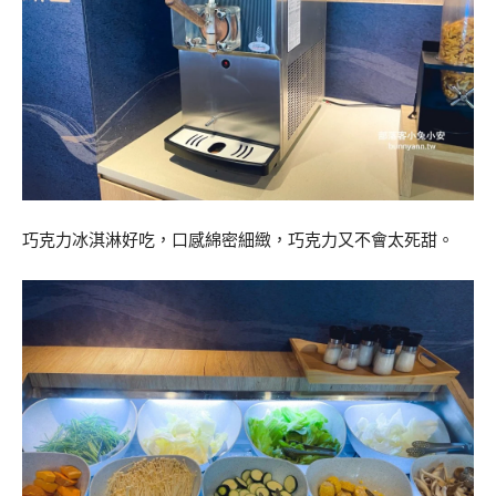
巧克力冰淇淋好吃，口感綿密細緻，巧克力又不會太死甜。