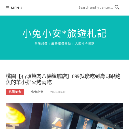
Skip
MENU
to
content
小兔小安*旅遊札記
台灣旅遊 | 最新旅遊景點 | 人氣打卡景點
桃園【石頭燒肉八德旗艦店】899就能吃到壽司跟鮑
魚的羊小排火烤兩吃
桃園美食
小兔小安
2026-03-08