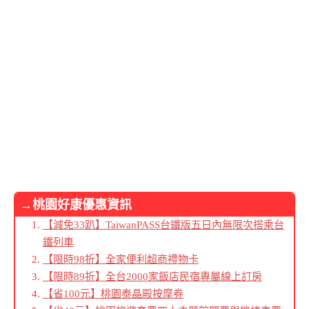
→桃園好康優惠資訊
【減免33趴】TaiwanPASS台鐵版五日內無限次搭乘台
鐵列車
【限時98折】全家便利超商禮物卡
【限時89折】全台2000家飯店民宿專屬線上訂房
【省100元】桃園泰晶殿按摩券