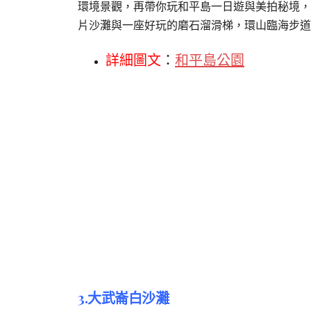
環境景觀，再帶你玩和平島一日遊與美拍秘境，
片沙灘與一座好玩的磨石溜滑梯，環山臨海步道
詳細圖文
：
和平島公園
3.大武崙白沙灘