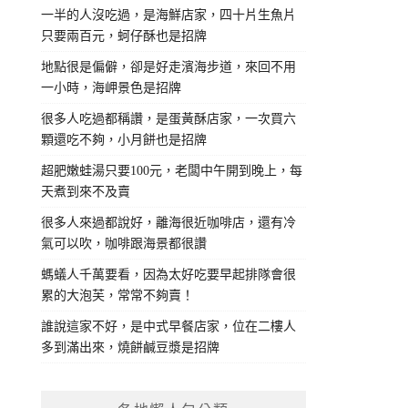
一半的人沒吃過，是海鮮店家，四十片生魚片
只要兩百元，蚵仔酥也是招牌
地點很是偏僻，卻是好走濱海步道，來回不用
一小時，海岬景色是招牌
很多人吃過都稱讚，是蛋黃酥店家，一次買六
顆還吃不夠，小月餅也是招牌
超肥嫩蛙湯只要100元，老闆中午開到晚上，每
天煮到來不及賣
很多人來過都說好，離海很近咖啡店，還有冷
氣可以吹，咖啡跟海景都很讚
螞蟻人千萬要看，因為太好吃要早起排隊會很
累的大泡芙，常常不夠賣！
誰說這家不好，是中式早餐店家，位在二樓人
多到滿出來，燒餅鹹豆漿是招牌