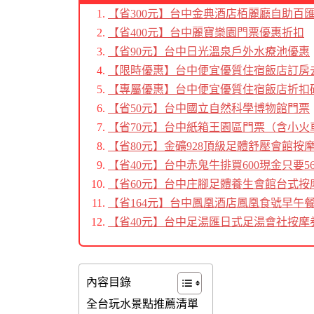
【省300元】台中金典酒店栢麗廳自助百
【省400元】台中麗寶樂園門票優惠折扣
【省90元】台中日光溫泉戶外水療池優惠
【限時優惠】台中便宜優質住宿飯店訂房
【專屬優惠】台中便宜優質住宿飯店折扣
【省50元】台中國立自然科學博物館門票
【省70元】台中紙箱王園區門票（含小火
【省80元】金礦928頂級足體舒壓會館按
【省40元】台中赤鬼牛排買600現金只要56
【省60元】台中庄腳足體養生會館台式按
【省164元】台中鳳凰酒店鳳凰食號早午
【省40元】台中足湯匯日式足湯會社按摩
內容目錄
全台玩水景點推薦清單