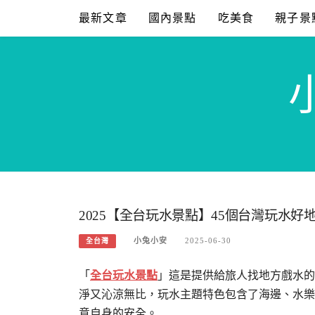
Skip
最新文章
國內景點
吃美食
親子景
to
content
2025【全台玩水景點】45個台灣玩水
小兔小安
2025-06-30
全台灣
「
全台玩水景點
」這是提供給旅人找地方戲水的
淨又沁涼無比，玩水主題特色包含了海邊、水樂
意自身的安全。