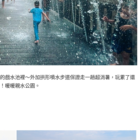
的戲水池裡～外加拱形噴水步道保證走一趟超消暑，玩累了還
！暖暖親水公園。