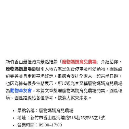
新竹香山最佳踏青景點推薦「
廢物媽媽育兒農場
」介紹給你，
廢物媽媽農場
最吸引人地方就是免費停車及可愛動物，園區設
施完善並且步道平坦好走，很適合安排全家人一起來半日遊，
也因為擁有很多生態展示，所以觀光客又稱廢物媽媽育兒農場
為
動物森友會
，本篇文章整理廢物媽媽育兒農場門票、園區環
境、園區路線給各位參考，歡迎大家來走走。
景點名稱：廢物媽媽育兒農場
地址：新竹市香山區海埔路518巷75弄85之1號
營業時間：09:00–17:00