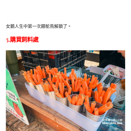
女鵝人生中第一次餵鴕鳥解鎖了。
5.購買飼料處