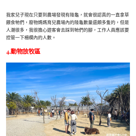
我家兒子現在只要到農場發現有陸龜，就會很認真的一直拿草
餵食牠們，廢物媽媽育兒農場內的陸龜數量還頗多隻的，但是
人潮很多，我很擔心遊客會去踩到牠們的腳，工作人員應該要
控管一下柵欄內的人數。
4.動物放牧區