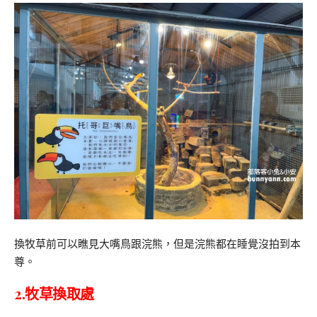
換牧草前可以瞧見大嘴鳥跟浣熊，但是浣熊都在睡覺沒拍到本
尊。
2.牧草換取處