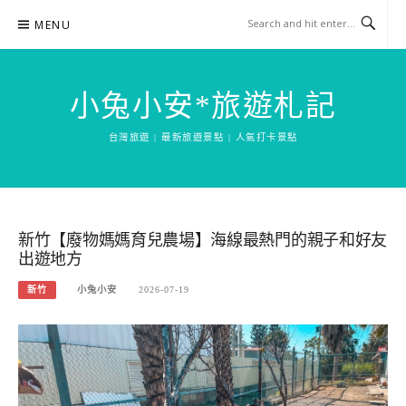
Skip
MENU
to
content
小兔小安*旅遊札記
台灣旅遊 | 最新旅遊景點 | 人氣打卡景點
新竹【廢物媽媽育兒農場】海線最熱門的親子和好友
出遊地方
新竹
小兔小安
2026-07-19