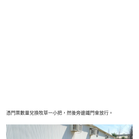
憑門票數量兌換牧草一小把，然後旁邊鐵門會放行。