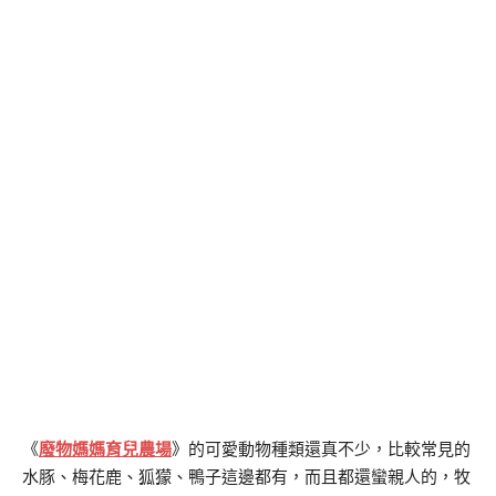
《
廢物媽媽育兒農場
》的可愛動物種類還真不少，比較常見的
水豚、梅花鹿、狐獴、鴨子這邊都有，而且都還蠻親人的，牧