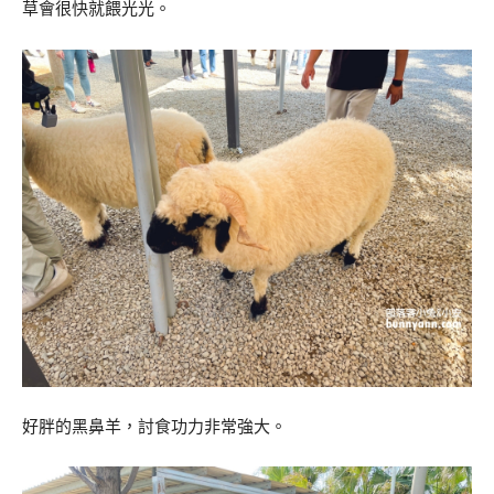
草會很快就餵光光。
好胖的黑鼻羊，討食功力非常強大。