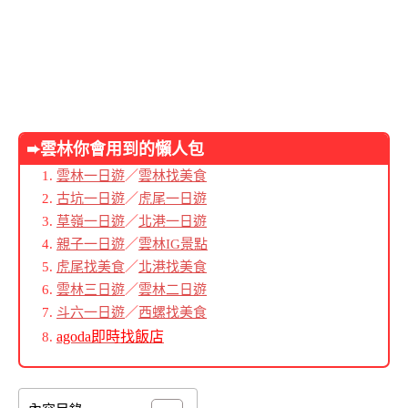
➨雲林你會用到的懶人包
雲林一日遊
／
雲林找美食
古坑一日遊
／
虎尾一日遊
草嶺一日遊
／
北港一日遊
親子一日遊
／
雲林IG景點
虎尾找美食
／
北港找美食
雲林三日遊
／
雲林二日遊
斗六一日遊
／
西螺找美食
agoda即時找飯店