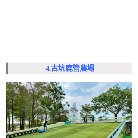
4.古坑鹿營農場