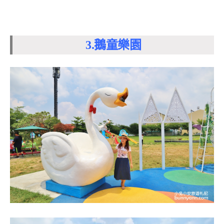
3.鵝童樂園