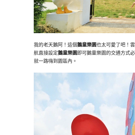
我的老天鵝阿！這個
鵝童樂園
也太可愛了吧！雲
航直接設定
鵝童樂園
即可鵝童樂園的交通方式必
就一路嗨到園區內。