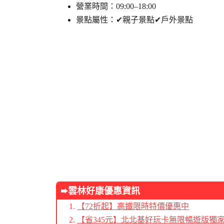
營業時間：09:00–18:00
景點屬性：✔親子景點✔戶外景點
➨雲林好康優惠資訊
【72折起】高鐵限時特價優惠中
【省345元】北北基好玩卡無限暢遊版獨