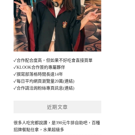
✓合作配合度高，但如果不好吃會直接買單
✓KLOOK合作簽約專屬夥伴
✓撰寫部落格時間長達14年
✓每日平均網頁瀏覽量20萬
(連結)
✓合作請洽詢粉絲專頁訊息
(連結)
近期文章
很多人吃完都說讚，是390元牛排自助吧，百種
招牌餐點任拿，水果超級多