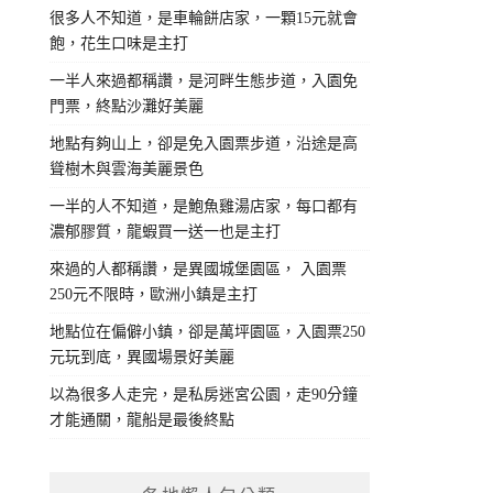
很多人不知道，是車輪餅店家，一顆15元就會
飽，花生口味是主打
一半人來過都稱讚，是河畔生態步道，入園免
門票，終點沙灘好美麗
地點有夠山上，卻是免入園票步道，沿途是高
聳樹木與雲海美麗景色
一半的人不知道，是鮑魚雞湯店家，每口都有
濃郁膠質，龍蝦買一送一也是主打
來過的人都稱讚，是異國城堡園區， 入園票
250元不限時，歐洲小鎮是主打
地點位在偏僻小鎮，卻是萬坪園區，入園票250
元玩到底，異國場景好美麗
以為很多人走完，是私房迷宮公園，走90分鐘
才能通關，龍船是最後終點