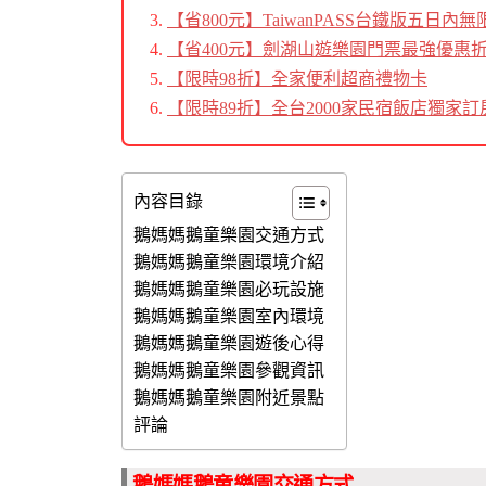
【省800元】TaiwanPASS台鐵版五日
【省400元】劍湖山遊樂園門票最強優惠
【限時98折】全家便利超商禮物卡
【限時89折】全台2000家民宿飯店獨家訂
內容目錄
鵝媽媽鵝童樂園交通方式
鵝媽媽鵝童樂園環境介紹
鵝媽媽鵝童樂園必玩設施
鵝媽媽鵝童樂園室內環境
鵝媽媽鵝童樂園遊後心得
鵝媽媽鵝童樂園參觀資訊
鵝媽媽鵝童樂園附近景點
評論
鵝媽媽鵝童樂園交通方式