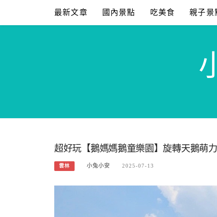
Skip
最新文章
國內景點
吃美食
親子景
to
content
超好玩【鵝媽媽鵝童樂園】旋轉天鵝萌
小兔小安
2025-07-13
雲林