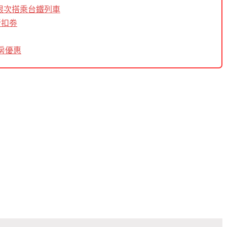
內無限次搭乘台鐵列車
折扣劵
房優惠