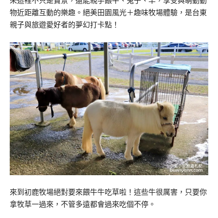
來這裡不只是賞景，還能親手餵牛、兔子、羊，享受與萌動動
物近距離互動的樂趣。絕美田園風光＋趣味牧場體驗，是台東
親子與旅遊愛好者的夢幻打卡點！
來到初鹿牧場絕對要來餵牛牛吃草啦！這些牛很厲害，只要你
拿牧草一過來，不管多遠都會過來吃個不停。