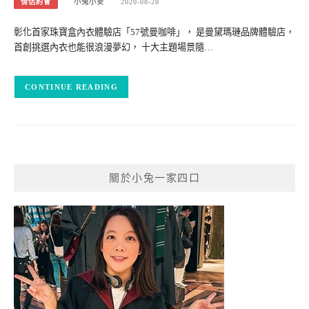
情侶約會
小兔小安
2020-08-28
彰化首家珠寶盒內衣體驗店「57號曼咖啡」， 是曼黛瑪璉品牌體驗店，
首創挑選內衣也能很浪漫夢幻， 十大主題場景隨…
CONTINUE READING
關於小兔一家四口