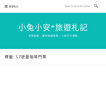
Skip
MENU
to
content
小兔小安*旅遊札記
台灣旅遊 | 最新旅遊景點 | 人氣打卡景點
標籤:
57號曼咖啡門票