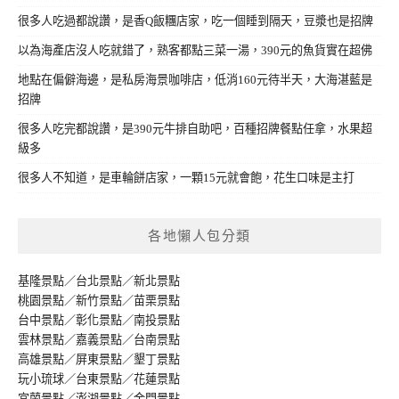
很多人吃過都說讚，是香Q飯糰店家，吃一個睡到隔天，豆漿也是招牌
以為海產店沒人吃就錯了，熟客都點三菜一湯，390元的魚貨實在超佛
地點在偏僻海邊，是私房海景咖啡店，低消160元待半天，大海湛藍是
招牌
很多人吃完都說讚，是390元牛排自助吧，百種招牌餐點任拿，水果超
級多
很多人不知道，是車輪餅店家，一顆15元就會飽，花生口味是主打
各地懶人包分類
基隆景點
／
台北景點
／
新北景點
桃園景點
／
新竹景點
／
苗栗景點
台中景點
／
彰化景點
／
南投景點
雲林景點
／
嘉義景點
／
台南景點
高雄景點
／
屏東景點
／
墾丁景點
玩小琉球
／
台東景點
／
花蓮景點
宜蘭景點
／
澎湖景點
／
金門景點