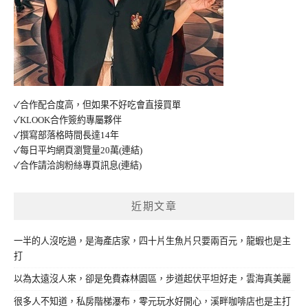
✓合作配合度高，但如果不好吃會直接買單
✓KLOOK合作簽約專屬夥伴
✓撰寫部落格時間長達14年
✓每日平均網頁瀏覽量20萬
(連結)
✓合作請洽詢粉絲專頁訊息
(連結)
近期文章
一半的人沒吃過，是海產店家，四十片生魚片只要兩百元，龍蝦也是主
打
以為太遠沒人來，卻是免費森林園區，步道起伏平坦好走，雲海真美麗
很多人不知道，私房階梯瀑布，零元玩水好開心，溪畔咖啡店也是主打