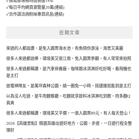
✓撰寫部落格時間長達14年
✓每日平均網頁瀏覽量20萬
(連結)
✓合作請洽詢粉絲專頁訊息
(連結)
近期文章
來過的人都說讚，是免入園票海水池，有魚陪你游泳，海景又美麗
很多人來過都說棒，環境美又很江南，免入園票參觀，有人常常來拍照
很多人來過都稱讚，是汽車保養廠，咖啡跟冰淇淋好吃好喝，看飛機也
是主打
放電神隊友，是萬坪森林公園，繞一圈免一小時，搭捷運就能到是主打
以為沒人吃過，是牛肉麵餐廳，吃麵就享飲料冰淇淋吃到飽，肉多麵Q
真爽
很多人來過都稱讚，環境美又平價，一張入園票80元，有人每天登山！
2026【高雄景點】精選高雄出遊好地方，公園、步道、一日遊行程全整
理好