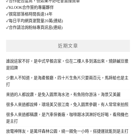
✓合作配合度高，但如果不好吃會直接買單
✓KLOOK合作簽約專屬夥伴
✓撰寫部落格時間長達14年
✓每日平均網頁瀏覽量20萬
(連結)
✓合作請洽詢粉絲專頁訊息
(連結)
近期文章
誰說這家不好，是中式早餐店家，位在二樓人多到滿出來，燒餅鹹豆漿
是招牌
少數人不知道，是海產餐廳，四十片生魚片只要兩百元，馬蹄蛤也是主
打
來過的人都說讚，是免入園票海水池，有魚陪你游泳，海景又美麗
很多人來過都說棒，環境美又很江南，免入園票參觀，有人常常來拍照
很多人來過都稱讚，是汽車保養廠，咖啡跟冰淇淋好吃好喝，看飛機也
是主打
放電神隊友，是萬坪森林公園，繞一圈免一小時，搭捷運就能到是主打