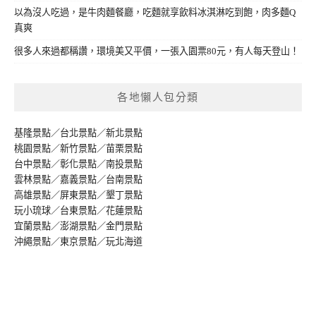
以為沒人吃過，是牛肉麵餐廳，吃麵就享飲料冰淇淋吃到飽，肉多麵Q
真爽
很多人來過都稱讚，環境美又平價，一張入園票80元，有人每天登山！
各地懶人包分類
基隆景點
／
台北景點
／
新北景點
桃園景點
／
新竹景點
／
苗栗景點
台中景點
／
彰化景點
／
南投景點
雲林景點
／
嘉義景點
／
台南景點
高雄景點
／
屏東景點
／
墾丁景點
玩小琉球
／
台東景點
／
花蓮景點
宜蘭景點
／
澎湖景點
／
金門景點
沖繩景點
／
東京景點
／
玩北海道