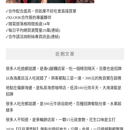
✓合作配合度高，但如果不好吃會直接買單
✓KLOOK合作簽約專屬夥伴
✓撰寫部落格時間長達14年
✓每日平均網頁瀏覽量20萬
(連結)
✓合作請洽詢粉絲專頁訊息
(連結)
近期文章
很多人吃過都說讚，是香Q飯糰店家，吃一個睡到隔天，豆漿也是招牌
以為海產店沒人吃就錯了，熟客都點三菜一湯，390元的魚貨實在超佛
地點在偏僻海邊，是私房海景咖啡店，低消160元待半天，大海湛藍是
招牌
很多人吃完都說讚，是390元牛排自助吧，百種招牌餐點任拿，水果超
級多
很多人不知道，是車輪餅店家，一顆15元就會飽，花生口味是主打
2026【日月潭景點】盤點出遊好地方，公園、步道、一日遊規劃都整理