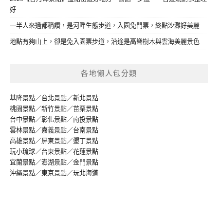
好
一半人來過都稱讚，是河畔生態步道，入園免門票，終點沙灘好美麗
地點有夠山上，卻是免入園票步道，沿途是高聳樹木與雲海美麗景色
各地懶人包分類
基隆景點
／
台北景點
／
新北景點
桃園景點
／
新竹景點
／
苗栗景點
台中景點
／
彰化景點
／
南投景點
雲林景點
／
嘉義景點
／
台南景點
高雄景點
／
屏東景點
／
墾丁景點
玩小琉球
／
台東景點
／
花蓮景點
宜蘭景點
／
澎湖景點
／
金門景點
沖繩景點
／
東京景點
／
玩北海道