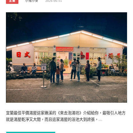
宜蘭
小兔小安
2026-06-15
宜蘭最佳平價湯屋這家礁溪的《來去泡湯坊》介紹給你，最吸引人地方
就是湯屋乾淨又大間，而且這家湯屋的浴池大到誇張，…