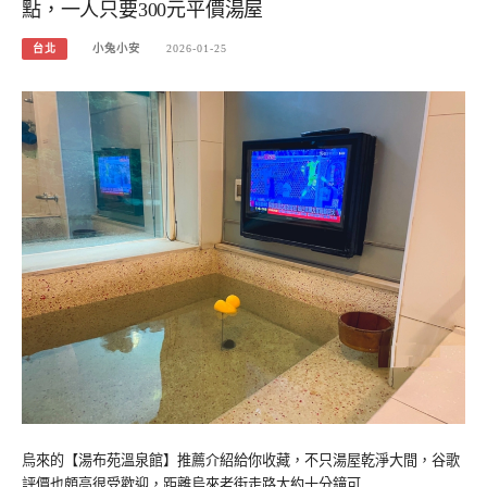
點，一人只要300元平價湯屋
台北
小兔小安
2026-01-25
烏來的【湯布苑溫泉館】推薦介紹給你收藏，不只湯屋乾淨大間，谷歌
評價也頗高很受歡迎，距離烏來老街走路大約十分鐘可…