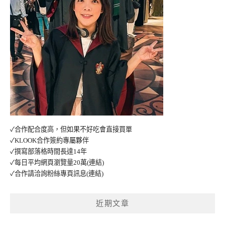
✓合作配合度高，但如果不好吃會直接買單
✓KLOOK合作簽約專屬夥伴
✓撰寫部落格時間長達14年
✓每日平均網頁瀏覽量20萬
(連結)
✓合作請洽詢粉絲專頁訊息
(連結)
近期文章