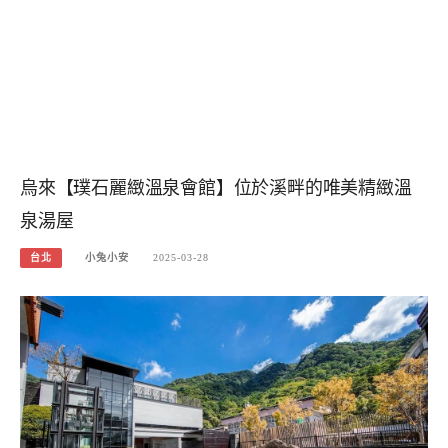
烏來【璞石麗緻溫泉會館】位於溪畔的唯美精緻溫
泉湯屋
台北
小兔小安
2025-03-28