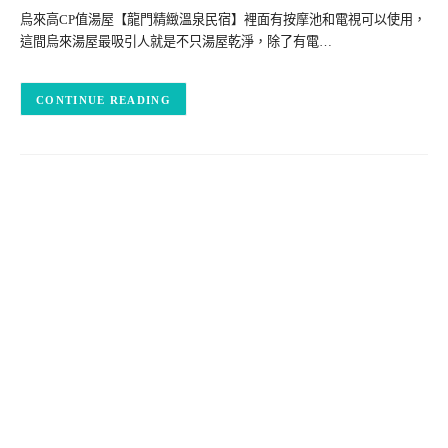
烏來高CP值湯屋【龍門精緻溫泉民宿】裡面有按摩池和電視可以使用，
這間烏來湯屋最吸引人就是不只湯屋乾淨，除了有電…
CONTINUE READING