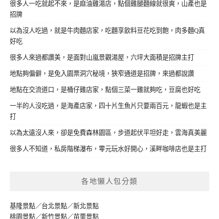
很多人一吃就起不來，是麻油雞湯店，點個雞腿麵線就很爽，山產也是
招牌
以為沒人吃過，就是牛肉麵店家，吃麵享飲料豆花吃到飽，肉多麵Q真
好吃
很多人來過都讚美，是面對山嵐景觀湯屋，六坪大面積是招牌主打
地點夠偏僻，是免入園票洞穴秘境，狹窄通道是招牌，來過都說讚
地點在交流道口，是桶仔雞店家，點個三菜一雞就夠吃，豆腐也好吃
一半的人沒吃過，是海產店家，四十片生魚片只要兩百元，龍蝦也是主
打
以為太遠沒人來，卻是免費森林園區，步道起伏平坦好走，雲海真美麗
很多人不知道，私房階梯瀑布，零元玩水好開心，溪畔咖啡店也是主打
各地懶人包分類
基隆景點
／
台北景點
／
新北景點
桃園景點
／
新竹景點
／
苗栗景點