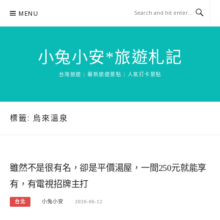
Skip
MENU
to
content
小兔小安*旅遊札記
台灣旅遊 | 最新旅遊景點 | 人氣打卡景點
標籤:
烏來溫泉
雖然不是很有名，卻是平價湯屋，一間250元就能享
有，有電視招牌主打
台北
小兔小安
2026-06-12