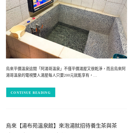
烏來平價溫泉這間「阿湯哥溫泉」不僅平價湯屋又很乾淨，而且烏來阿
湯哥溫泉的電視雙人湯屋每人只要200元就能享有，…
CONTINUE READING
烏來【湯布苑溫泉館】來泡湯就招待養生茶與茶