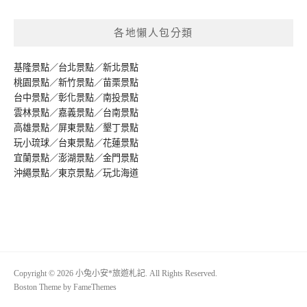
各地懶人包分類
基隆景點
／
台北景點
／
新北景點
桃園景點
／
新竹景點
／
苗栗景點
台中景點
／
彰化景點
／
南投景點
雲林景點
／
嘉義景點
／
台南景點
高雄景點
／
屏東景點
／
墾丁景點
玩小琉球
／
台東景點
／
花蓮景點
宜蘭景點
／
澎湖景點
／
金門景點
沖繩景點
／
東京景點
／
玩北海道
Copyright © 2026 小兔小安*旅遊札記. All Rights Reserved.
Boston Theme by
FameThemes