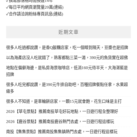
✓撰寫部落格時間長達14年
✓每日平均網頁瀏覽量20萬
(連結)
✓合作請洽詢粉絲專頁訊息
(連結)
近期文章
很多人吃過都說讚，是香Q飯糰店家，吃一個睡到隔天，豆漿也是招牌
以為海產店沒人吃就錯了，熟客都點三菜一湯，390元的魚貨實在超佛
地點在偏僻海邊，是私房海景咖啡店，低消160元待半天，大海湛藍是
招牌
很多人吃完都說讚，是390元牛排自助吧，百種招牌餐點任拿，水果超
級多
很多人不知道，是車輪餅店家，一顆15元就會飽，花生口味是主打
2026【草屯景點】推薦南投草屯好玩地點，一日遊行程全整理好
2026【鹿谷景點】推薦南投鹿谷熱門去處，一日遊行程這樣玩
南投【集集景點】推薦南投集集鎮熱門去處，一日遊行程這樣玩