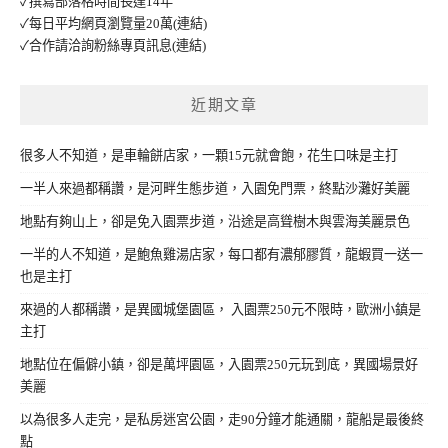
✓撰寫部落格時間長達14年
✓每日平均網頁瀏覽量20萬
(連結)
✓合作請洽詢粉絲專頁訊息
(連結)
近期文章
很多人不知道，是車輪餅店家，一顆15元就會飽，花生口味是主打
一半人來過都稱讚，是河畔生態步道，入園免門票，終點沙灘好美麗
地點有夠山上，卻是免入園票步道，沿途是高聳樹木與雲海美麗景色
一半的人不知道，是鮑魚雞湯店家，每口都有濃郁膠質，龍蝦買一送一
也是主打
來過的人都稱讚，是異國城堡園區， 入園票250元不限時，歐洲小鎮是
主打
地點位在偏僻小鎮，卻是萬坪園區，入園票250元玩到底，異國場景好
美麗
以為很多人走完，是私房迷宮公園，走90分鐘才能通關，龍船是最後終
點