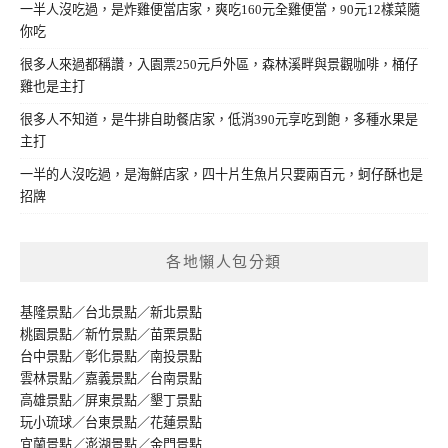
一半人沒吃過，是炸雞便當店家，爽吃160元全雞便當，90元12樣菜隨
你吃
很多人來過都稱讚，入園票250元戶外區，森林溪畔與景觀咖啡，桶仔
雞也是主打
很多人不知道，是牛排自助餐店家，低消390元享吃到飽，多種水果是
主打
一半的人沒吃過，是海鮮店家，四十片生魚片只要兩百元，蚵仔酥也是
招牌
各地懶人包分類
基隆景點
／
台北景點
／
新北景點
桃園景點
／
新竹景點
／
苗栗景點
台中景點
／
彰化景點
／
南投景點
雲林景點
／
嘉義景點
／
台南景點
高雄景點
／
屏東景點
／
墾丁景點
玩小琉球
／
台東景點
／
花蓮景點
宜蘭景點
／
澎湖景點
／
金門景點