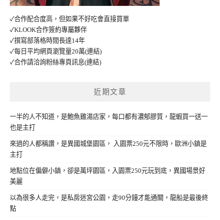
✓合作配合度高，但如果不好吃會直接買單
✓KLOOK合作簽約專屬夥伴
✓撰寫部落格時間長達14年
✓每日平均網頁瀏覽量20萬
(連結)
✓合作請洽詢粉絲專頁訊息
(連結)
近期文章
一半的人不知道，是鮑魚雞湯店家，每口都有濃郁膠質，龍蝦買一送一
也是主打
來過的人都稱讚，是異國城堡園區， 入園票250元不限時，歐洲小鎮是
主打
地點位在偏僻小鎮，卻是萬坪園區，入園票250元玩到底，異國場景好
美麗
以為很多人走完，是私房迷宮公園，走90分鐘才能通關，龍船是最後終
點