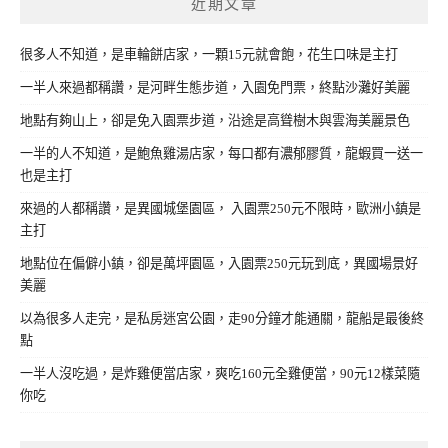
近期文章
很多人不知道，是車輪餅店家，一顆15元就會飽，花生口味是主打
一半人來過都稱讚，是河畔生態步道，入園免門票，終點沙灘好美麗
地點有夠山上，卻是免入園票步道，沿途是高聳樹木與雲海美麗景色
一半的人不知道，是鮑魚雞湯店家，每口都有濃郁膠質，龍蝦買一送一
也是主打
來過的人都稱讚，是異國城堡園區， 入園票250元不限時，歐洲小鎮是
主打
地點位在偏僻小鎮，卻是萬坪園區，入園票250元玩到底，異國場景好
美麗
以為很多人走完，是私房迷宮公園，走90分鐘才能通關，龍船是最後終
點
一半人沒吃過，是炸雞便當店家，爽吃160元全雞便當，90元12樣菜隨
你吃