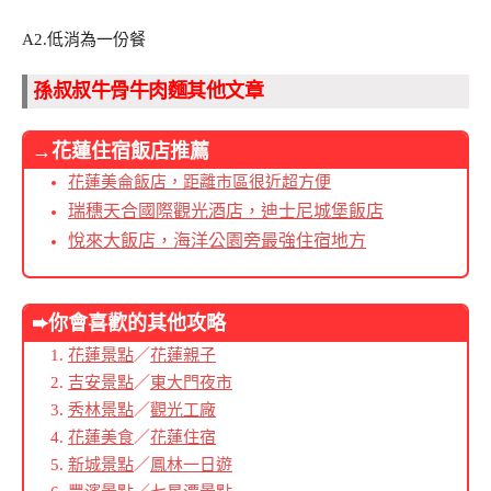
A2.低消為一份餐
孫叔叔牛骨牛肉麵其他文章
→花蓮住宿飯店推薦
花蓮美侖飯店，距離市區很近超方便
瑞穗天合國際觀光酒店，迪士尼城堡飯店
悅來大飯店，海洋公園旁最強住宿地方
➨你會喜歡的其他
攻略
花蓮景點
／
花蓮親子
吉安景點
／
東大門夜市
秀林景點
／
觀光工廠
花蓮美食
／
花蓮住宿
新城景點
／
鳳林一日遊