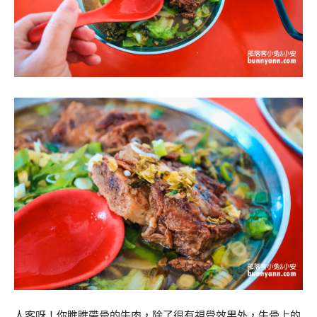
人客呀！你瞧瞧帶骨的牛肉，除了很有視覺效果外，牛骨上的