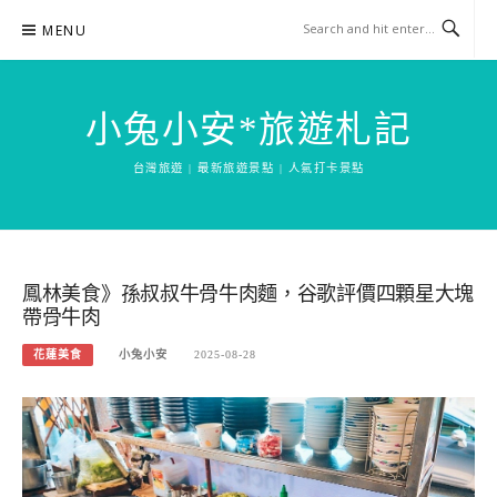
Skip
MENU
to
content
小兔小安*旅遊札記
台灣旅遊 | 最新旅遊景點 | 人氣打卡景點
鳳林美食》孫叔叔牛骨牛肉麵，谷歌評價四顆星大塊
帶骨牛肉
花蓮美食
小兔小安
2025-08-28