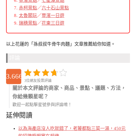
豐濱景點
／
七星潭景點
赤柯景點
／
六十石山景點
太魯閣玩
／
豐濱一日遊
瑞穗景點
／
花東三日遊
以上花蓮的「孫叔叔牛骨牛肉麵」文章推薦給你知道。
評論
3.6666666666667
3位網友投票評論
關於本文評論的商家、商品、景點、議題、方法，
你給幾顆星呢？
歡迎一起點擊星號參與評論唷！
延伸閱讀
以為海產店沒人吃就錯了，老饕都點三菜一湯，450元