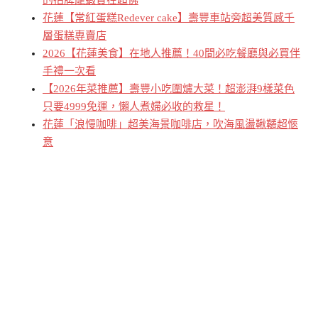
的招牌龍蝦實在超佛
花蓮【常紅蛋糕Redever cake】壽豐車站旁超美質感千
層蛋糕專賣店
2026【花蓮美食】在地人推薦！40間必吃餐廳與必買伴
手禮一次看
【2026年菜推薦】壽豐小吃圍爐大菜！超澎湃9樣菜色
只要4999免運，懶人煮婦必收的救星！
花蓮「浪慢咖啡」超美海景咖啡店，吹海風盪鞦韆超愜
意