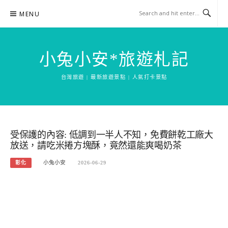
Skip
MENU
to
content
小兔小安*旅遊札記
台灣旅遊 | 最新旅遊景點 | 人氣打卡景點
受保護的內容: 低調到一半人不知，免費餅乾工廠大
放送，請吃米捲方塊酥，竟然還能爽喝奶茶
彰化
小兔小安
2026-06-29