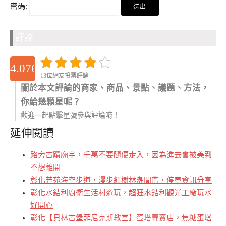
密碼:
評論
4.0769230769231
13位網友投票評論
關於本文評論的商家、商品、景點、議題、方法，
你給幾顆星呢？
歡迎一起點擊星號參與評論唷！
延伸閱讀
路旁古蹟廟宇，千萬不要隨便走入，因為進去會被美到
不想離開
彰化芳苑海空步道，漫步紅樹林潮間帶，停車資訊分享
彰化水銡利廚衛生活村遊玩，超狂水銡利觀光工廠玩水
好開心
彰化【貝林古堡菲尼克斯教堂】蛋塔專賣店，焦糖蛋塔