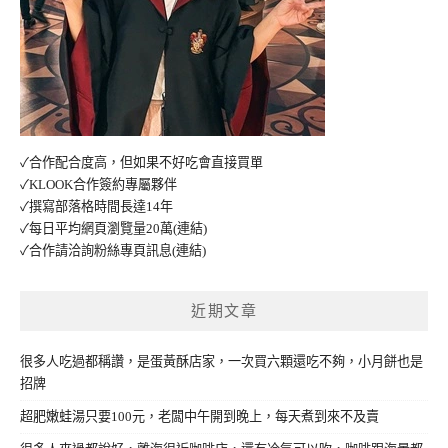
✓合作配合度高，但如果不好吃會直接買單
✓KLOOK合作簽約專屬夥伴
✓撰寫部落格時間長達14年
✓每日平均網頁瀏覽量20萬
(連結)
✓合作請洽詢粉絲專頁訊息
(連結)
近期文章
很多人吃過都稱讚，是蛋黃酥店家，一次買六顆還吃不夠，小月餅也是
招牌
超肥嫩蛙湯只要100元，老闆中午開到晚上，每天煮到來不及賣