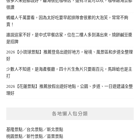
很多人來過都說好，離海很近咖啡店，還有冷氣可以吹，咖啡跟海景都
很讚
螞蟻人千萬要看，因為太好吃要早起排隊會很累的大泡芙，常常不夠
賣！
誰說這家不好，是中式早餐店家，位在二樓人多到滿出來，燒餅鹹豆漿
是招牌
2026【小琉球景點】推薦登島出遊好地方，秘境、風景區和步道全整理
好
少數人不知道，是海產餐廳，四十片生魚片只要兩百元，馬蹄蛤也是主
打
2026【花蓮景點】推薦放假出遊好地點，公園、步道、一日遊建議全整
理好
各地懶人包分類
基隆景點
／
台北景點
／
新北景點
桃園景點
／
新竹景點
／
苗栗景點