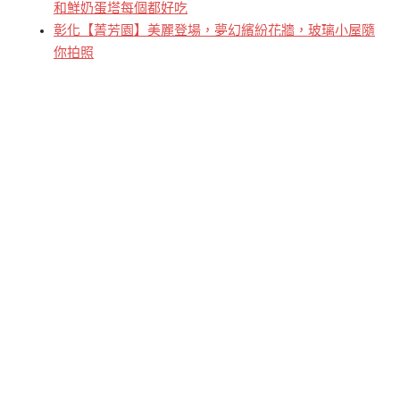
和鮮奶蛋塔每個都好吃
彰化【菁芳園】美麗登場，夢幻繽紛花牆，玻璃小屋隨
你拍照