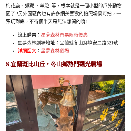
梅花鹿、狐獴 、羊駝..等，根本就是一個小型的戶外動物
園了!!另外園區內也有許多網美喜歡的拍照場景可拍，一
票玩到底，不待個半天是無法離開的唷!
線上購票：
星夢森林門票限時優惠
星夢森林劇場地址：宜蘭縣冬山鄉境安二路321號
詳細圖文
：
星夢森林劇場
8.宜蘭斑比山丘，冬山鄉熱門觀光農場