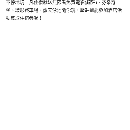
不停地玩，凡住宿就送無限看免費電影(超狂)，芬朵奇
堡、環形賽車場、露天泳池隨你玩，壓軸還能參加酒店活
動奪取住宿劵喔！