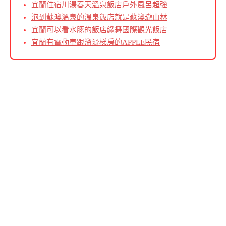
宜蘭住宿川湯春天溫泉飯店戶外風呂超強
泡到蘇澳溫泉的溫泉飯店就是蘇澳瓏山林
宜蘭可以看水豚的飯店綠舞國際觀光飯店
宜蘭有電動車跟溜滑梯房的APPLE民宿