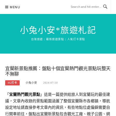
Skip
MENU
to
content
小兔小安*旅遊札記
台灣旅遊 | 最新旅遊景點 | 人氣打卡景點
宜蘭新景點推薦：盤點十個宜蘭熱門觀光景點玩整天
不無聊
IG打卡
小兔小安
2024-07-10
「
宜蘭熱
門觀光
景點
」這是一篇提供給旅人到宜蘭玩的最佳建
議，文章內收錄的景點範圍涵蓋了整個宜蘭縣市各鄉鎮，導航
設定地址請直接參考文章內的資訊，有些地點位處偏僻需要自
行開車前往，盤點出宜蘭新景點包含觀光工廠、親子公園、網