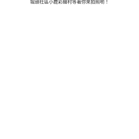
堀頭社區小鹿彩繪村等著你來拍照喲！