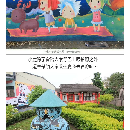
小鹿除了會陪大家等巴士跟拍照之外，
還會帶領大家乘坐魔毯去冒險呢～