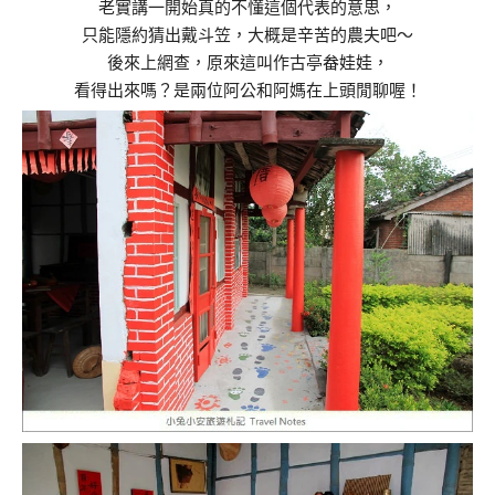
老實講一開始真的不懂這個代表的意思，
只能隱約猜出戴斗笠，大概是辛苦的農夫吧～
後來上網查，原來這叫作古亭畚娃娃，
看得出來嗎？是兩位阿公和阿媽在上頭閒聊喔！