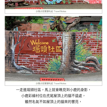
一走進堀頭社區，馬上就會瞧見到小鹿的身影，
小鹿彩繪村位在虎尾屋頂上的貓不遠處，
雖然名氣不如屋頂上的貓來的響亮，