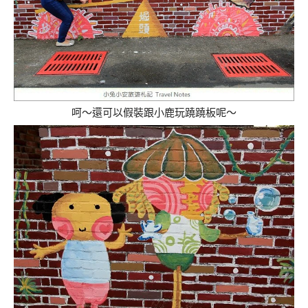
呵～還可以假裝跟小鹿玩蹺蹺板呢～