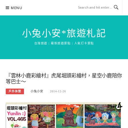
Skip
MENU
to
content
小兔小安*旅遊札記
台灣旅遊 | 最新旅遊景點 | 人氣打卡景點
『雲林小鹿彩繪村』虎尾堀頭彩繪村，星空小鹿陪你
等巴士～
戶外休閒
小兔小安
2014-12-26