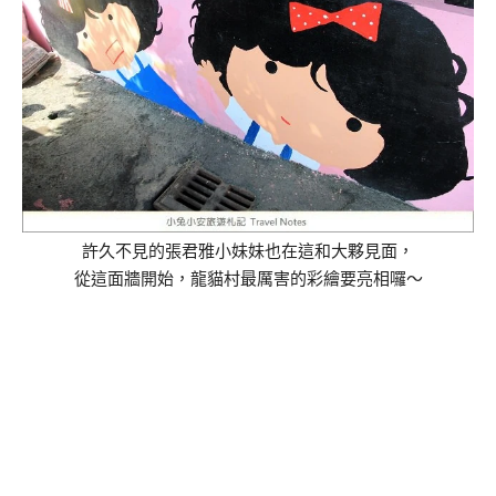
許久不見的張君雅小妹妹也在這和大夥見面，
從這面牆開始，龍貓村最厲害的彩繪要亮相囉～