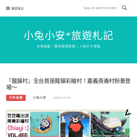
Skip
MENU
to
content
小兔小安*旅遊札記
台灣旅遊 | 最新旅遊景點 | 人氣打卡景點
『龍貓村』全台首座龍貓彩繪村！嘉義南崙村粉墨登
場～
戶外休閒
小兔小安
2014-12-02