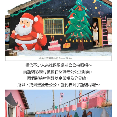
相信不少人來找過聖誕老公公拍照吧～
而龍貓彩繪村就位在聖誕老公公正對面，
兩個彩繪村剛好以高架橋為分界線，
所以，找到聖誕老公公，就代表到了龍貓村囉～