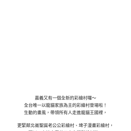
嘉義又有一個全新的彩繪村囉～
全台唯一以龍貓家族為主的彩繪村登場啦！
生動的畫風，帶領所有人走進龍貓王國裡，
更緊鄰北崙聖誕老公公彩繪村、埤子漫畫彩繪村，