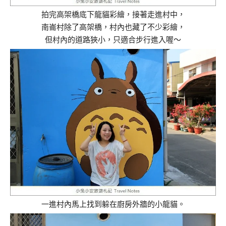
拍完高架橋底下龍貓彩繪，接著走進村中，
南崙村除了高架橋，村內也藏了不少彩繪，
但村內的道路狹小，只適合步行進入喔～
一進村內馬上找到躲在廚房外牆的小龍貓。