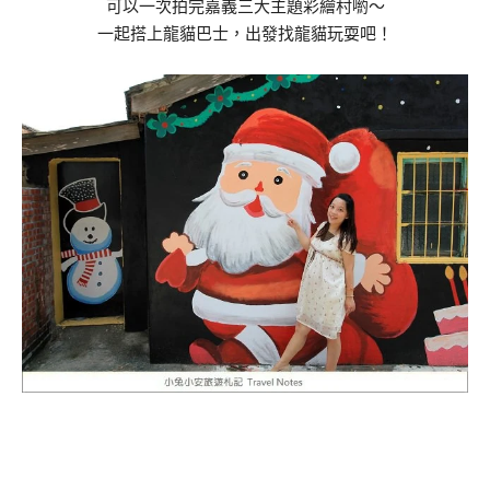
可以一次拍完嘉義三大主題彩繪村喲～
一起搭上龍貓巴士，出發找龍貓玩耍吧！