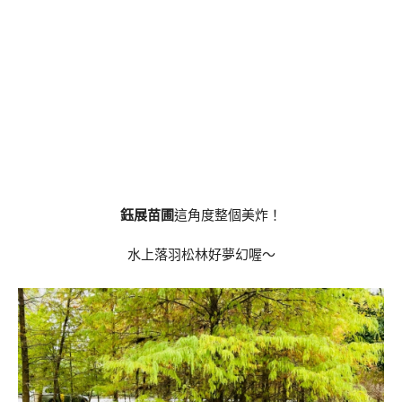
鈺展苗圃
這角度整個美炸！
水上落羽松林好夢幻喔～