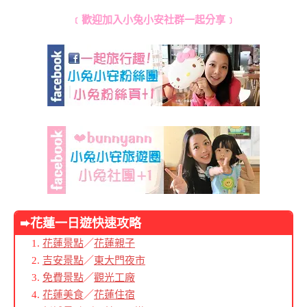
﹝歡迎加入小兔小安社群一起分享﹞
➨花蓮
一日遊快速攻略
花蓮景點
／
花蓮親子
吉安景點
／
東大門夜市
免費景點
／
觀光工廠
花蓮美食
／
花蓮住宿