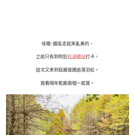
哇喔~園區走起來亂美的，
之前只有到附近
松湖驛站
打卡，
這次又來到鈺展苗圃追落羽松。
我看隔年乾脆兩個一起賞。