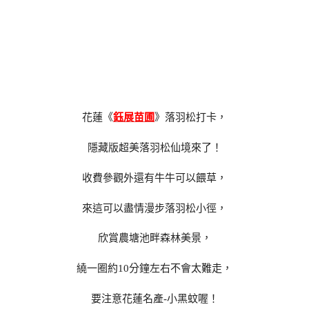
花蓮《
鈺展苗圃
》落羽松打卡，
隱藏版超美落羽松仙境來了！
收費參觀外還有牛牛可以餵草，
來這可以盡情漫步落羽松小徑，
欣賞農塘池畔森林美景，
繞一圈約10分鐘左右不會太難走，
要注意花蓮名產-小黑蚊喔！