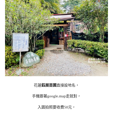
花蓮
鈺展苗圃
直接設地名，
手機跟著google.map走就對，
入園拍照要收費50元，