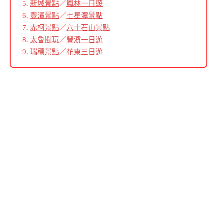
新城景點
／
鳳林一日遊
豐濱景點
／
七星潭景點
赤柯景點
／
六十石山景點
太魯閣玩
／
豐濱一日遊
瑞穗景點
／
花東三日遊