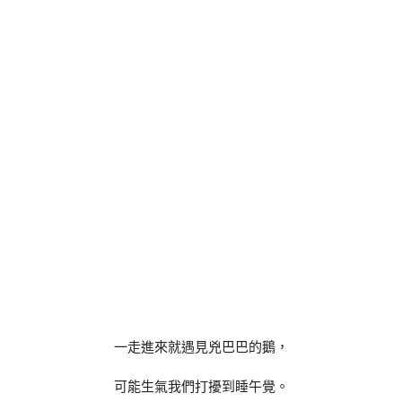
一走進來就遇見兇巴巴的鵝，
可能生氣我們打擾到睡午覺。