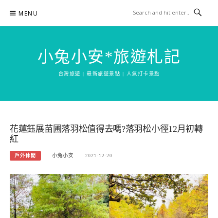
Skip
MENU
to
content
小兔小安*旅遊札記
台灣旅遊 | 最新旅遊景點 | 人氣打卡景點
花蓮鈺展苗圃落羽松值得去嗎?落羽松小徑12月初轉
紅
戶外休閒
小兔小安
2021-12-20