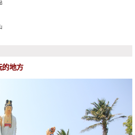
點
山
玩的地方