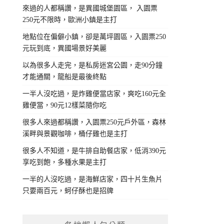
來過的人都稱讚，是異國城堡園區， 入園票
250元不限時，歐洲小鎮是主打
地點位在偏僻小鎮，卻是萬坪園區，入園票250
元玩到底，異國場景好美麗
以為很多人走完，是私房迷宮公園，走90分鐘
才能通關，龍船是最後終點
一半人沒吃過，是炸雞便當店家，爽吃160元全
雞便當，90元12樣菜隨你吃
很多人來過都稱讚，入園票250元戶外區，森林
溪畔與景觀咖啡，桶仔雞也是主打
很多人不知道，是牛排自助餐店家，低消390元
享吃到飽，多種水果是主打
一半的人沒吃過，是海鮮店家，四十片生魚片
只要兩百元，蚵仔酥也是招牌