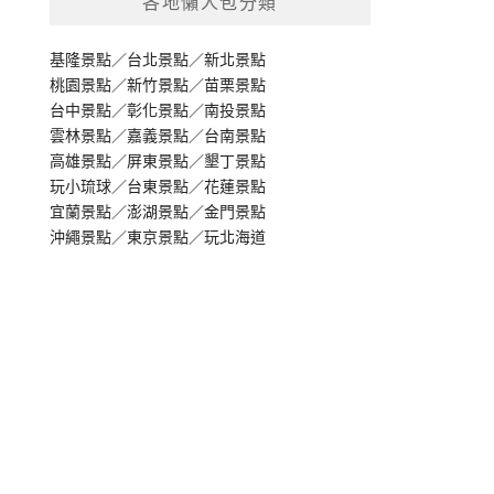
各地懶人包分類
基隆景點
／
台北景點
／
新北景點
桃園景點
／
新竹景點
／
苗栗景點
台中景點
／
彰化景點
／
南投景點
雲林景點
／
嘉義景點
／
台南景點
高雄景點
／
屏東景點
／
墾丁景點
玩小琉球
／
台東景點
／
花蓮景點
宜蘭景點
／
澎湖景點
／
金門景點
沖繩景點
／
東京景點
／
玩北海道