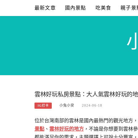
Skip
最新文章
國內景點
吃美食
親子景
to
content
雲林好玩私房景點：大人氣雲林好玩的
小兔小安
2024-06-18
IG打卡
位於台灣南部的雲林是國內最熱門的觀光地方，
景點
、
雲林好玩的地方
，不論是你想要到雲林參
都能滿足你的需求，主題選擇上可說十分豐富，