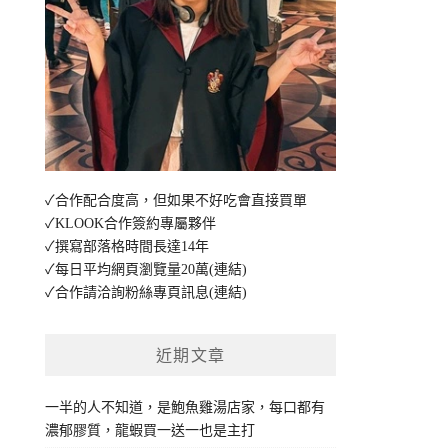
✓合作配合度高，但如果不好吃會直接買單
✓KLOOK合作簽約專屬夥伴
✓撰寫部落格時間長達14年
✓每日平均網頁瀏覽量20萬
(連結)
✓合作請洽詢粉絲專頁訊息
(連結)
近期文章
一半的人不知道，是鮑魚雞湯店家，每口都有
濃郁膠質，龍蝦買一送一也是主打