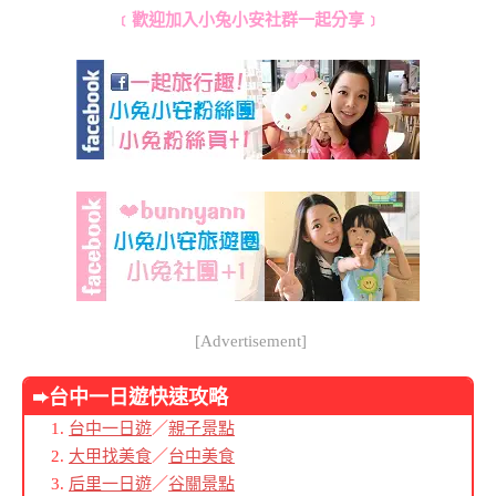
﹝歡迎加入小兔小安社群一起分享﹞
[Advertisement]
➨台中
一日遊快速攻略
台中一日遊
／
親子景點
大甲找美食
／
台中美食
后里一日遊
／
谷關景點