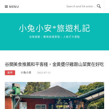
Skip
MENU
to
content
小兔小安*旅遊札記
台灣旅遊 | 最新旅遊景點 | 人氣打卡景點
谷關美食推薦和平客棧，金黃甕仔雞跟山菜實在好吃
台中
小兔小安
2022-07-11