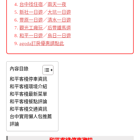
台中找住宿
／
兩天一夜
新社一日遊
／
大坑一日遊
豐原一日遊
／
清水一日遊
觀光工廠玩
／
后豐鐵馬道
和平一日遊
／
烏日一日遊
agoda訂房優惠請點此
內容目錄
和平客棧停車資訊
和平客棧環境介紹
和平客棧最新菜單
和平客棧餐點評論
和平客棧交通資訊
台中實用懶人包推薦
評論