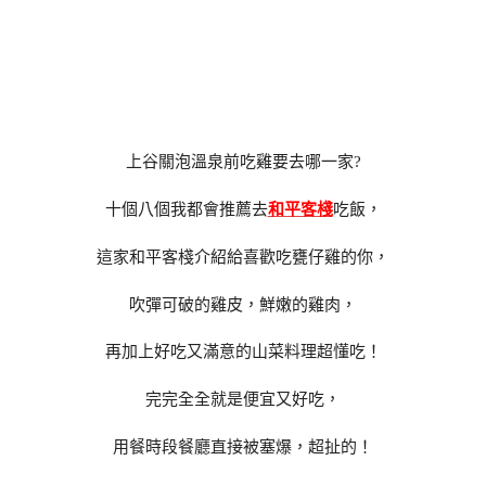
上谷關泡溫泉前吃雞要去哪一家?
十個八個我都會推薦去
和平客棧
吃飯，
這家和平客棧介紹給喜歡吃甕仔雞的你，
吹彈可破的雞皮，鮮嫩的雞肉，
再加上好吃又滿意的山菜料理超懂吃！
完完全全就是便宜又好吃，
用餐時段餐廳直接被塞爆，超扯的！