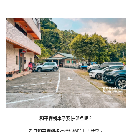
和平客棧
車子要停哪裡呢？
看見
和平客棧
招牌從斜坡開上去就是，