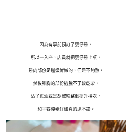
因為有事前預訂了甕仔雞，
所以一入座，店員就把甕仔雞上桌，
雞肉部份是還蠻鮮嫩的，但是不夠熱，
然後雞胸的部份逃脫不了較乾柴，
沾了雞油或是胡椒粉整個提升檔次，
和平客棧甕仔雞真的還不錯。