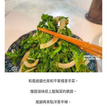
和風過貓也是和平客棧拿手菜，
酸甜滋味搭上龍鬚菜的脆甜，
尾韻再來點洋蔥辛辣，