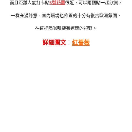
而且距離人氣打卡點
6號花園
很近，可以兩個點一起欣賞，
一樣充滿綠意，室內環境也佈置的十分有復古歐洲氛圍，
在這裡喝咖啡擁有遼闊的視野。
詳細圖文
：
紅薔薇