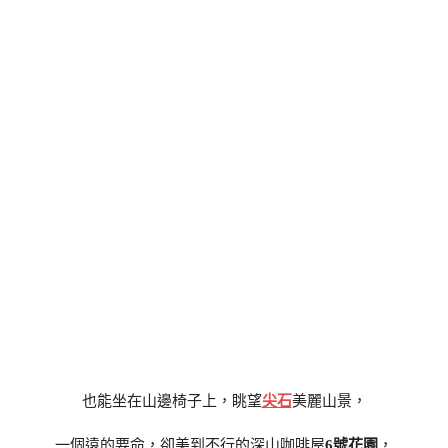
也能坐在山邊椅子上，眺望
尖石
美麗山景，
一個遠的要命，卻美到不行的深山咖啡屋
6號花園
，