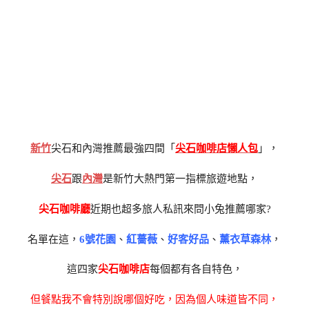
新竹
尖石和內灣推薦最強四間「
尖石咖啡店懶人包
」，
尖石
跟
內灣
是新竹大熱門第一指標旅遊地點，
尖石咖啡廳
近期也超多旅人私訊來問小兔推薦哪家?
名單在這，
6號花園
、
紅薔薇
、
好客好品
、
薰衣草森林
，
這四家
尖石咖啡店
每個都有各自特色，
但餐點我不會特別說哪個好吃，因為個人味道皆不同，