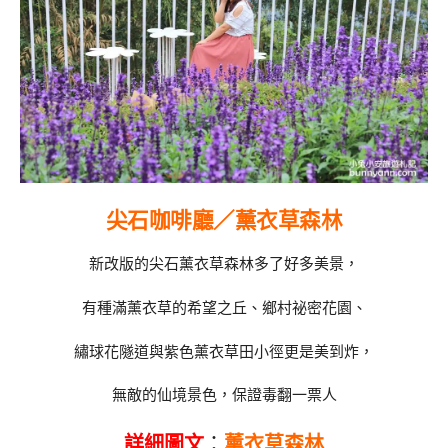
尖石咖啡廳／薰衣草森林
新改版的尖石薰衣草森林多了好多美景，
有種滿薰衣草的希望之丘、鄉村祕密花園、
繡球花隧道與紫色薰衣草田小徑更是美到炸，
無敵的仙境景色，保證毒翻一票人
詳細圖文
：
薰衣草森林