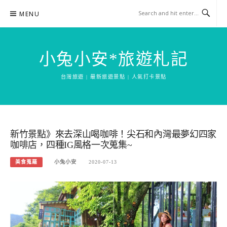
Skip
MENU
to
content
小兔小安*旅遊札記
台灣旅遊 | 最新旅遊景點 | 人氣打卡景點
新竹景點》來去深山喝咖啡！尖石和內灣最夢幻四家
咖啡店，四種IG風格一次蒐集~
美食蒐羅
小兔小安
2020-07-13