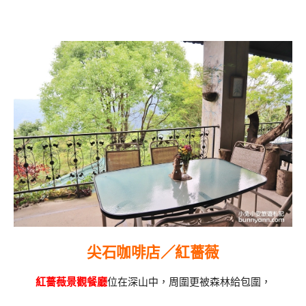
尖石咖啡店／紅薔薇
紅薔薇景觀餐廳
位在深山中，周圍更被森林給包圍，