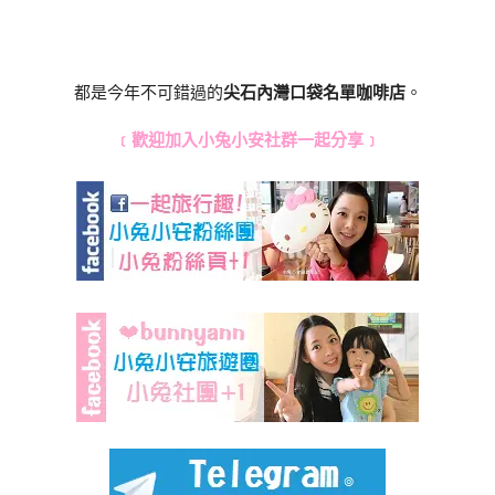
都是今年不可錯過的
尖石內灣口袋名單咖啡店
。
﹝歡迎加入小兔小安社群一起分享﹞