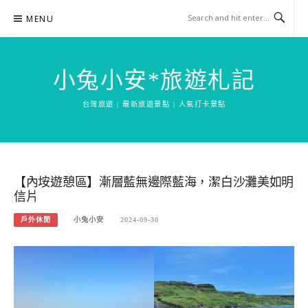
Skip
MENU
to
content
小兔小安*旅遊札記
台灣旅遊 | 最新旅遊景點 | 人氣打卡景點
【內垵遊憩區】漸層藍無邊際藍海，潔白沙灘美如明
信片
戶外休閒
小兔小安
2024-09-30