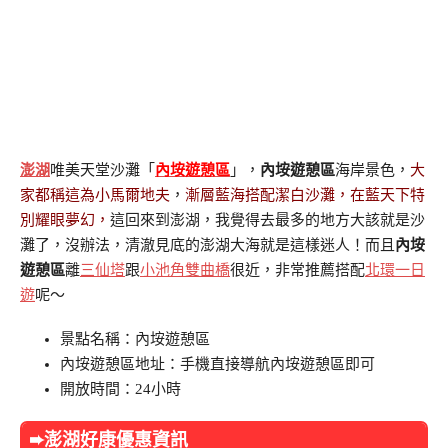
澎湖
唯美天堂沙灘「
內垵遊憩區
」，
內垵遊憩區
海岸景色，
大
家都稱這為小馬爾地夫
，
漸層藍海搭配潔白沙灘，在藍天下特
別耀眼夢幻，
這回來到澎湖，我覺得去最多的地方大該就是沙
灘了，沒辦法，清澈見底的澎湖大海就是這樣迷人！而且
內垵
遊憩區
離
三仙塔
跟
小池角雙曲橋
很近，非常推薦搭配
北環一日
遊
呢～
景點名稱：內垵遊憩區
內垵遊憩區地址：手機直接導航內垵遊憩區即可
開放時間：24小時
➨澎湖好康優惠資訊