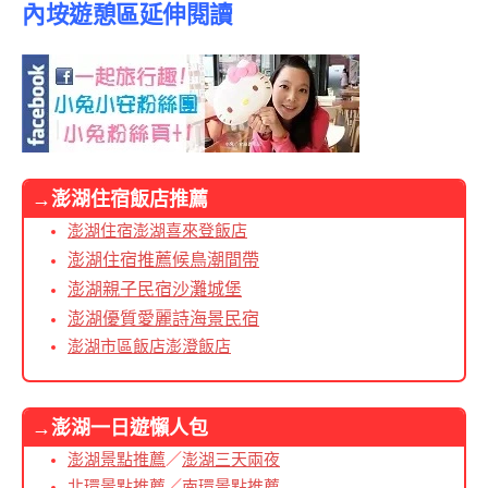
內垵遊憩區延伸閱讀
→澎湖住宿飯店推薦
澎湖住宿澎湖喜來登飯店
澎湖住宿推薦候鳥潮間帶
澎湖親子民宿沙灘城堡
澎湖優質愛麗詩海景民宿
澎湖市區飯店澎澄飯店
→澎湖一日遊懶人包
澎湖景點推薦
／
澎湖三天兩夜
北環景點推薦
／
南環景點推薦