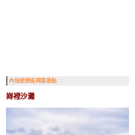
內垵遊憩區周圍景點
嵵裡沙灘