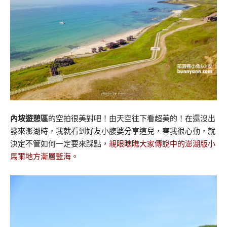
內垵遊憩區
的空拍很美對吧！由天空往下看超美的！在還沒出
發來澎湖時，我就看到好友小腹婆分享這兒，害我很心動，就
決定不管如何一定要來踩點，
親眼瞧瞧大家傳說中的澎湖版小
馬爾地方漸層藍海。