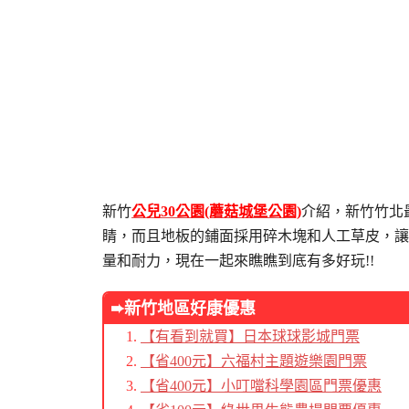
新竹
公兒30公園(蘑菇城堡公園)
介紹，新竹竹北
睛，而且地板的鋪面採用碎木塊和人工草皮，讓
量和耐力，現在一起來瞧瞧到底有多好玩!!
➨新竹地區好康優惠
【有看到就買】日本球球影城門票
【省400元】六福村主題遊樂園門票
【省400元】小叮噹科學園區門票優惠