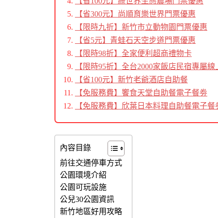
【省100元】綠世界生態農場門票優惠
【省300元】尚順育樂世界門票優惠
【限時九折】新竹市立動物園門票優惠
【省5元】青蛙石天空步道門票優惠
【限時98折】
全家便利超商禮物卡
【限時95折】全台2000家飯店民宿專屬線
【省100元】新竹老爺酒店自助餐
【免服務費】饗食天堂自助餐電子餐劵
【免服務費】欣葉日本料理自助餐電子餐
內容目錄
前往交通停車方式
公園環境介紹
公園可玩設施
公兒30公園資訊
新竹地區好用攻略