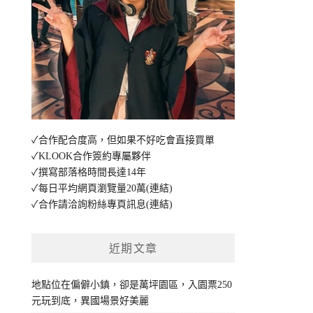
✓合作配合度高，但如果不好吃會直接買單
✓KLOOK合作簽約專屬夥伴
✓撰寫部落格時間長達14年
✓每日平均網頁瀏覽量20萬
(連結)
✓合作請洽詢粉絲專頁訊息
(連結)
近期文章
地點位在偏僻小鎮，卻是萬坪園區，入園票250
元玩到底，異國場景好美麗