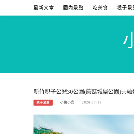
Skip
最新文章
國內景點
吃美食
親子景
to
content
新竹親子公兒30公園(蘑菇城堡公園)共融
小兔小安
2026-07-19
親子景點