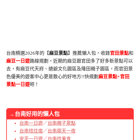
台南精選2026年的【
麻豆景點
】推薦懶人包，收錄
官田景點
和
麻豆一日遊
路線規劃，近期的麻豆跟官田多了好多新景點可以
去，有麻豆代天府、總爺文化園區及隆田親子園區，而官田景
色優美的遊客中心更是散心的好地方!!快規劃
麻豆景點+官田
景點一日遊
吧！
→台南好用的懶人包
台南一日遊
／
台南親子景點
台南找住宿
／
台南兩天一夜
安平一日遊
／
台南找美食