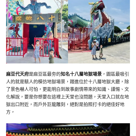
麻豆代天府
是麻豆區最夯的
知名十八層地獄場景
，園區最吸引
人的就是駭人的模仿地獄場景，踏進位於十八層地獄大廳，除
了景色嚇人可怕，更能明白到故事劇情帶來的知識、謹惕、文
化解說，要是你想要在這裡上天堂也沒問題，天堂入口就在地
獄出口附近，而戶外巨龍雕刻，絕對是拍照打卡的絕佳好地
方，