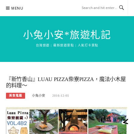
Skip
MENU
to
content
小兔小安*旅遊札記
台灣旅遊 | 最新旅遊景點 | 人氣打卡景點
『新竹香山』LUAU PIZZA柴寮PIZZA，魔法小木屋
的料理～
美食蒐羅
小兔小安
2016-12-05