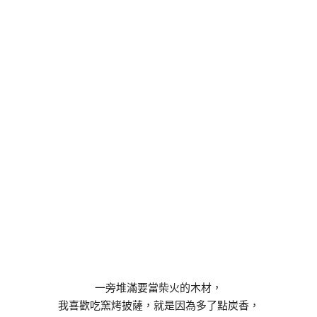
一旁堆滿要當柴火的木材，
我喜歡吃窯烤披薩，就是因為多了點炭香，