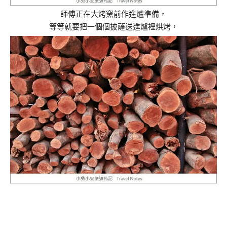
師傅正在大烤窯前作進爐準備，
等等就要把一個個披薩送進爐裡烘烤，