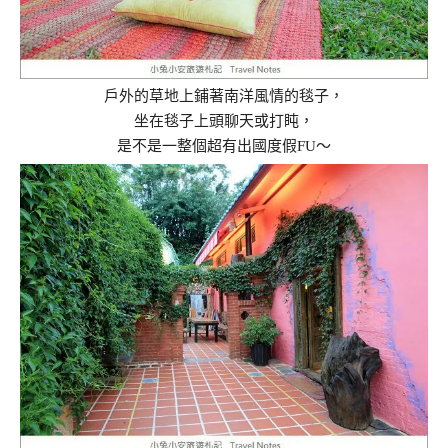
戶外的草地上鋪著南洋風情的毯子，
坐在毯子上頭聊天或打盹，
是不是一整個超有出國度假FU～