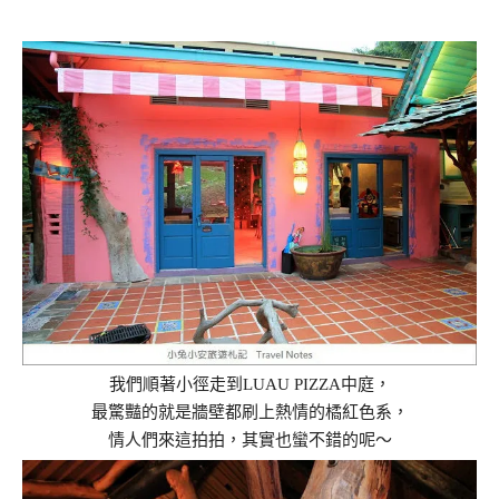
我們順著小徑走到LUAU PIZZA中庭，
最驚豔的就是牆壁都刷上熱情的橘紅色系，
情人們來這拍拍，其實也蠻不錯的呢～