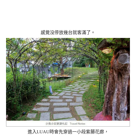
感覺沒停放幾台就客滿了。
進入LUAU時會先穿過一小段紫藤花廊，