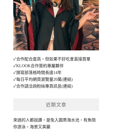
✓合作配合度高，但如果不好吃會直接買單
✓KLOOK合作簽約專屬夥伴
✓撰寫部落格時間長達14年
✓每日平均網頁瀏覽量20萬
(連結)
✓合作請洽詢粉絲專頁訊息
(連結)
近期文章
來過的人都說讚，是免入園票海水池，有魚陪
你游泳，海景又美麗