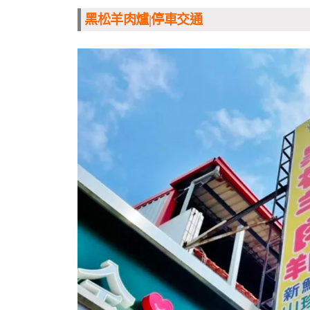
黑松羊肉爐|停車交通