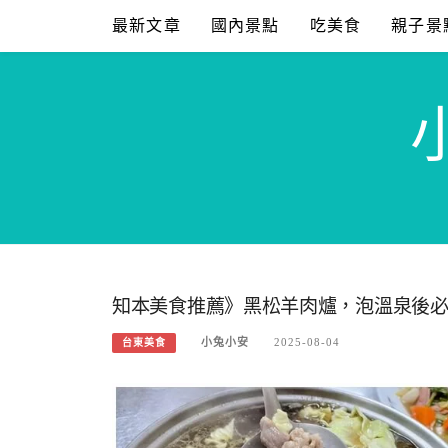
Skip
最新文章
國內景點
吃美食
親子景
to
content
知本美食推薦》黑松羊肉爐，泡溫泉後
小兔小安
2025-08-04
台東美食