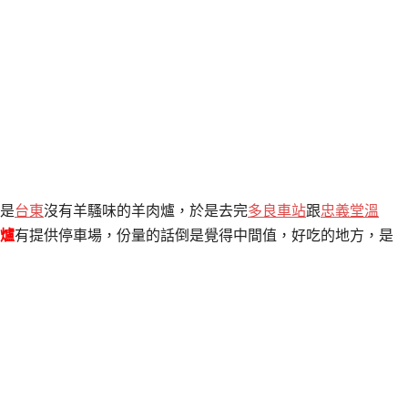
是
台東
沒有羊騷味的羊肉爐，於是去完
多良車站
跟
忠義堂溫
爐
有提供停車場，份量的話倒是覺得中間值，好吃的地方，是