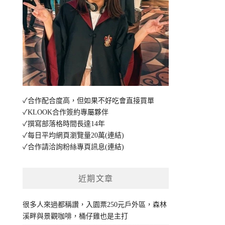
✓合作配合度高，但如果不好吃會直接買單
✓KLOOK合作簽約專屬夥伴
✓撰寫部落格時間長達14年
✓每日平均網頁瀏覽量20萬
(連結)
✓合作請洽詢粉絲專頁訊息
(連結)
近期文章
很多人來過都稱讚，入園票250元戶外區，森林
溪畔與景觀咖啡，桶仔雞也是主打