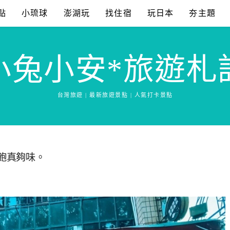
點
小琉球
澎湖玩
找住宿
玩日本
夯主題
小兔小安*旅遊札
台灣旅遊 | 最新旅遊景點 | 人氣打卡景點
到飽真夠味。