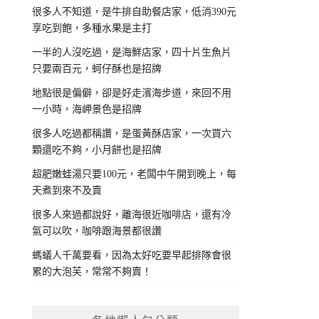
很多人不知道，是牛排自助餐店家，低消390元
享吃到飽，多種水果是主打
一半的人沒吃過，是海鮮店家，四十片生魚片
只要兩百元，蚵仔酥也是招牌
地點很是偏僻，卻是好走濱海步道，來回不用
一小時，海岬景色是招牌
很多人吃過都稱讚，是蛋黃酥店家，一次買六
顆還吃不夠，小月餅也是招牌
超肥嫩蛙湯只要100元，老闆中午開到晚上，每
天煮到來不及賣
很多人來過都說好，離海很近咖啡店，還有冷
氣可以吹，咖啡跟海景都很讚
螞蟻人千萬要看，因為太好吃要早起排隊會很
累的大泡芙，常常不夠賣！