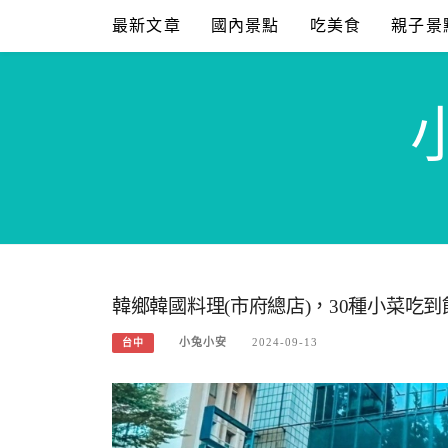
Skip
最新文章
國內景點
吃美食
親子景
to
content
韓鄉韓國料理(市府總店)，30種小菜吃
小兔小安
2024-09-13
台中