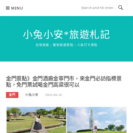
Skip
MENU
to
content
小兔小安*旅遊札記
台灣旅遊 | 最新旅遊景點 | 人氣打卡景點
金門景點》金門酒廠金寧門市，來金門必訪指標景
點，免門票試喝金門高粱很可以
金門
小兔小安
2025-06-16