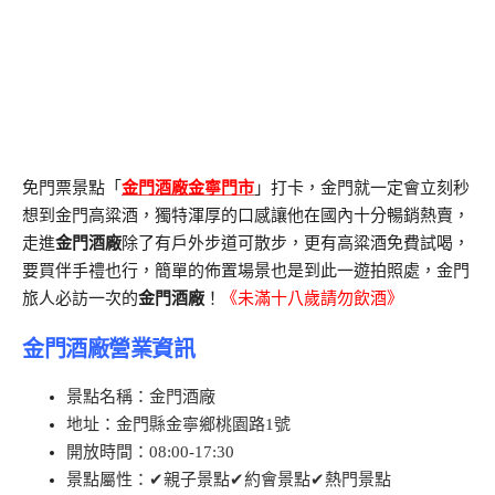
免門票景點「
金門酒廠金寧門市
」打卡，金門就一定會立刻秒
想到金門高粱酒，獨特渾厚的口感讓他在國內十分暢銷熱賣，
走進
金門酒廠
除了有戶外步道可散步，更有高粱酒免費試喝，
要買伴手禮也行，簡單的佈置場景也是到此一遊拍照處，金門
旅人必訪一次的
金門酒廠
！
《未滿十八歲請勿飲酒》
金門酒廠營業資訊
景點名稱：金門酒廠
地址：金門縣金寧鄉桃園路1號
開放時間：08:00-17:30
景點屬性：✔親子景點✔約會景點✔熱門景點