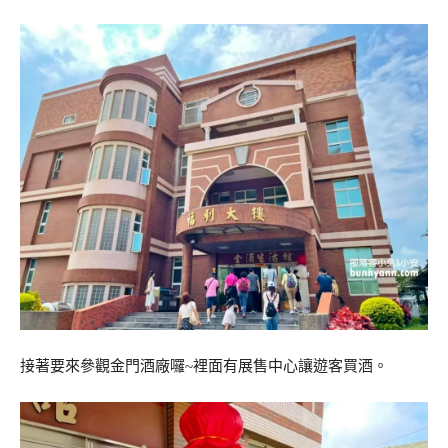
接著要來參觀金門酒廠囉~裡面有展售中心讓遊客買酒。