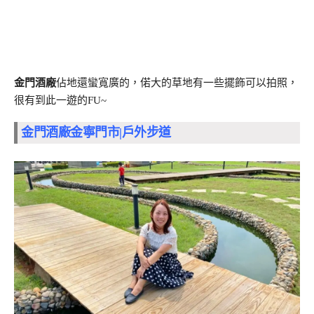
金門酒廠
佔地還蠻寬廣的，偌大的草地有一些擺飾可以拍照，
很有到此一遊的FU~
金門酒廠金寧門市|戶外步道