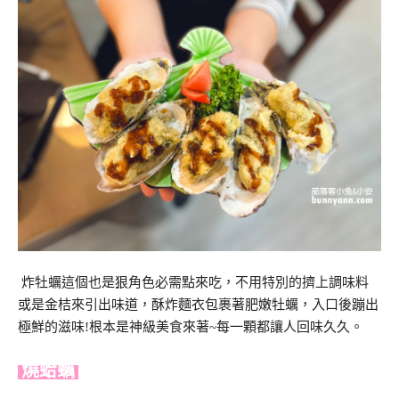
炸牡蠣這個也是狠角色必需點來吃，不用特別的擠上調味料
或是金桔來引出味道，酥炸麵衣包裹著肥嫩牡蠣，入口後蹦出
極鮮的滋味!根本是神級美食來著~每一顆都讓人回味久久。
燒蛤蠣