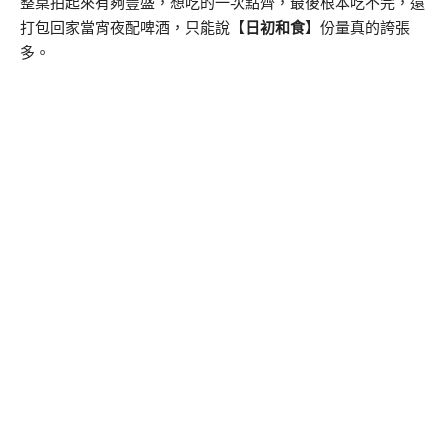
整桌拍起來有夠豐盛，想吃的一次點齊，最後根本吃不完，還
打包回家當宵夜配啤酒，只能說【
日初和食
】份量真的誇張
多。