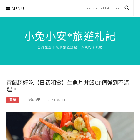
Skip
MENU
to
content
小兔小安*旅遊札記
台灣旅遊 | 最新旅遊景點 | 人氣打卡景點
宜蘭超好吃【日初和食】生魚片丼飯CP值強到不講
理。
宜蘭
小兔小安
2024-06-14