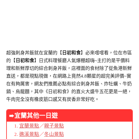
超強刺身丼飯就在宜蘭的【
日初和食
】必來嚐嚐看，位在市區
的【
日初和食
】日式料理餐廳人氣爆棚超嗨~主打的是平價料
理和新鮮厚切的綜合刺身丼飯，店裡面的食材除了從魚港新鮮
直送，都是現點現做，在網路上竟然4.8顆星的超完美評價~實
在有夠厲害，網友們推薦必點有綜合刺身丼飯、炸牡蠣、牛奶
鍋、烏龍麵，其中《日初和食》的直火大盛牛五花更是一絕，
牛肉完全沒有橡皮筋口感又有炭香非常好吃。
➨宜蘭其他一日遊
宜蘭景點
／
親子景點
礁溪景點
／
冬山景點