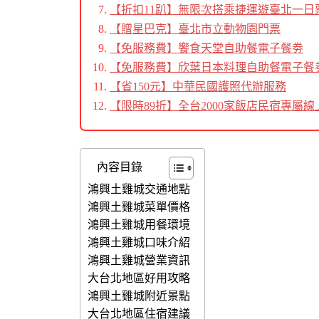
【折扣11趴】無限次搭乘捷運遊臺北一日
【贈星巴克】臺北市立動物園門票
【免服務費】饗食天堂自助餐電子餐劵
【免服務費】欣葉日本料理自助餐電子餐
【省150元】中華民國護照代辦服務
【限時89折】全台2000家飯店民宿專屬線
內容目錄
鴻興土雞城交通地點
鴻興土雞城菜單價格
鴻興土雞城用餐環境
鴻興土雞城口味介紹
鴻興土雞城營業資訊
大台北地區好用攻略
鴻興土雞城附近景點
大台北地區住宿建議