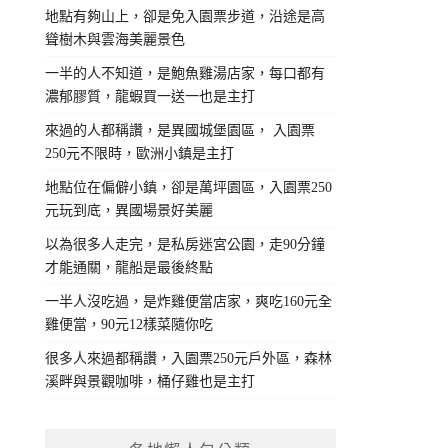
地點有夠山上，卻是免入園票步道，沿途是高
聳樹木與雲海美麗景色
一半的人不知道，是鮑魚雞湯店家，每口都有
濃郁膠質，龍蝦買一送一也是主打
來過的人都稱讚，是異國城堡園區， 入園票
250元不限時，歐洲小鎮是主打
地點位在偏僻小鎮，卻是萬坪園區，入園票250
元玩到底，異國場景好美麗
以為很多人走完，是私房迷宮公園，走90分鐘
才能通關，龍船是最後終點
一半人沒吃過，是炸雞便當店家，爽吃160元全
雞便當，90元12樣菜隨你吃
很多人來過都稱讚，入園票250元戶外區，森林
溪畔與景觀咖啡，桶仔雞也是主打