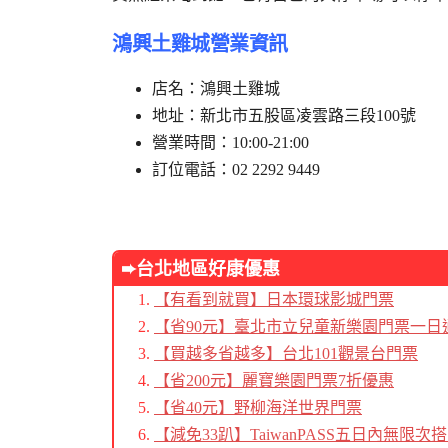
鴻興土雞城營業資訊
店名：鴻興土雞城
地址：新北市五股區凌雲路三段100號
營業時間：10:00-21:00
訂位電話：02 2292 9449
➨台北地區好康優惠
【有看到就買】日本環球影城門票
【省90元】臺北市立兒童新樂園門票一日
【買越多省越多】台北101觀景台門票
【省200元】麗寶樂園門票7折優惠
【省40元】野柳海洋世界門票
【減免33趴】TaiwanPASS五日內無限次