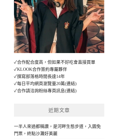
✓合作配合度高，但如果不好吃會直接買單
✓KLOOK合作簽約專屬夥伴
✓撰寫部落格時間長達14年
✓每日平均網頁瀏覽量20萬
(連結)
✓合作請洽詢粉絲專頁訊息
(連結)
近期文章
一半人來過都稱讚，是河畔生態步道，入園免
門票，終點沙灘好美麗