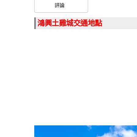
評論
鴻興土雞城交通地點