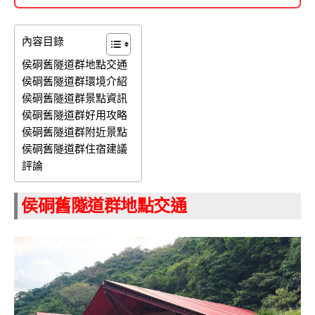
內容目錄
侯硐舊隧道群地點交通
侯硐舊隧道群環境介紹
侯硐舊隧道群景點資訊
侯硐舊隧道群好用攻略
侯硐舊隧道群附近景點
侯硐舊隧道群住宿建議
評論
侯硐舊隧道群地點交通