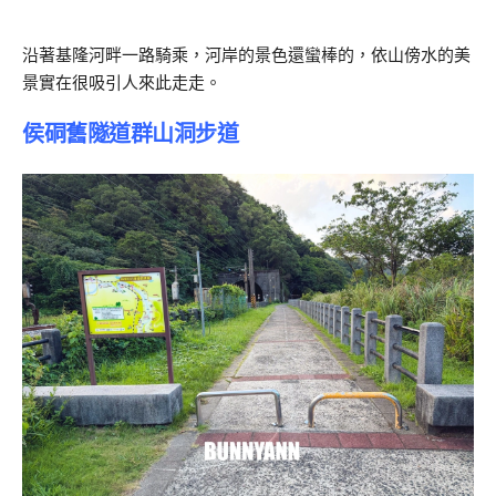
沿著基隆河畔一路騎乘，河岸的景色還蠻棒的，依山傍水的美
景實在很吸引人來此走走。
侯硐舊隧道群山洞步道