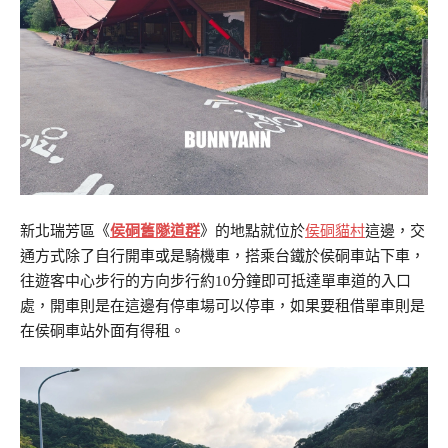
新北瑞芳區《
侯硐舊隧道群
》的地點就位於
侯硐貓村
這邊，交
通方式除了自行開車或是騎機車，搭乘台鐵於侯硐車站下車，
往遊客中心步行的方向步行約10分鐘即可抵達單車道的入口
處，開車則是在這邊有停車場可以停車，如果要租借單車則是
在侯硐車站外面有得租。