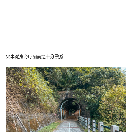
火車從身旁呼嘯而過十分震撼。