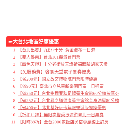
➨大台北地區好康優惠
【台北出發】九份+十分+黃金瀑布一日遊
【雙人優惠】台北101觀景台門票
【四色天燈】十分老街放天燈祈福體驗胡家天燈
【免服務費
】饗食天堂電子餐劵優惠
【省200元】國立故宮博物院門票限時優惠
【省90元】臺北市立兒童新樂園門票一日通票
【省250元】台北指舞春秋足體養生會館60分鐘按摩券
【省252元】台北昇之道健康養生會館全身油壓80分鐘
【省400元】北北基好玩卡無限暢遊版獨家優惠
【折扣11趴】無限次搭乘捷運遊臺北一日票劵
【限時89折】全台2000家飯店民宿專屬線上訂房