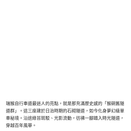
瑞猴自行車道最迷人的亮點，就是那充滿歷史感的「猴硐舊隧
道群」。這三座建於日治時期的石砌隧道，如今化身夢幻級單
車秘境。沿途綠苔斑駁、光影流動，彷彿一腳踏入時光隧道，
穿越百年風華。