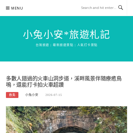
Skip
MENU
to
content
小兔小安*旅遊札記
台灣旅遊 | 最新旅遊景點 | 人氣打卡景點
多數人錯過的火車山洞步道，溪畔風景伴隨療癒鳥
鳴，還能打卡拍火車超讚
台北
小兔小安
2026-07-15