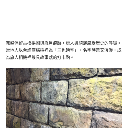
完整保留古樸拱圈與歲月痕跡，讓人邊騎邊感受歷史的呼吸。
當地人以台語暱稱這裡為「三也磅空」，名字詩意又浪漫，成
為旅人相機裡最具故事感的打卡點。