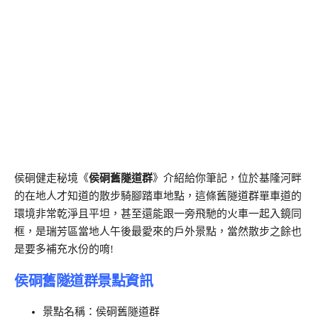
侯硐健走秘境《
侯硐舊隧道群
》介紹給你筆記，位於基隆河畔
的在地人才知道的散步騎腳踏車地點，這條舊隧道群單車道的
環境非常乾淨且平坦，甚至還能跟一旁飛馳的火車一起入鏡同
框，是瑞芳區當地人午後最愛來的戶外景點，當然散步之餘也
是要多補充水份的唷!
侯硐舊隧道群景點資訊
景點名稱：侯硐舊隧道群