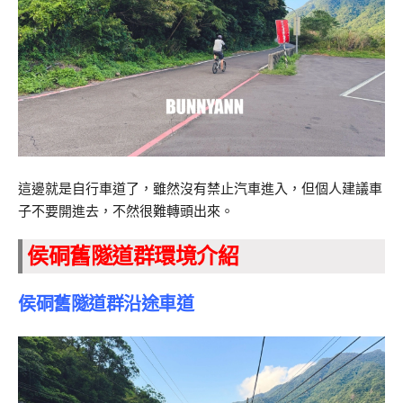
這邊就是自行車道了，雖然沒有禁止汽車進入，但個人建議車
子不要開進去，不然很難轉頭出來。
侯硐舊隧道群環境介紹
侯硐舊隧道群沿途車道