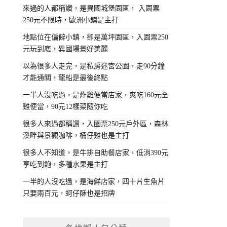
來過的人都稱讚，是異國城堡園區， 入園票
250元不限時，歐洲小鎮是主打
地點位在偏僻小鎮，卻是萬坪園區，入園票250
元玩到底，異國場景好美麗
以為很多人走完，是私房迷宮公園，走90分鐘
才能通關，龍船是最後終點
一半人沒吃過，是炸雞便當店家，爽吃160元全
雞便當，90元12樣菜隨你吃
很多人來過都稱讚，入園票250元戶外區，森林
溪畔與景觀咖啡，桶仔雞也是主打
很多人不知道，是牛排自助餐店家，低消390元
享吃到飽，多種水果是主打
一半的人沒吃過，是海鮮店家，四十片生魚片
只要兩百元，蚵仔酥也是招牌