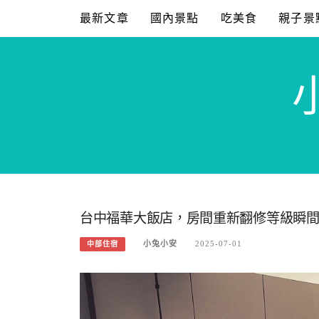
Skip
最新文章
國內景點
吃美食
親子景
to
content
台中福華大飯店，房間重新翻修等級瞬
小兔小安
2025-07-01
中部住宿