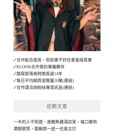
✓合作配合度高，但如果不好吃會直接買單
✓KLOOK合作簽約專屬夥伴
✓撰寫部落格時間長達14年
✓每日平均網頁瀏覽量20萬
(連結)
✓合作請洽詢粉絲專頁訊息
(連結)
近期文章
一半的人不知道，是鮑魚雞湯店家，每口都有
濃郁膠質，龍蝦買一送一也是主打