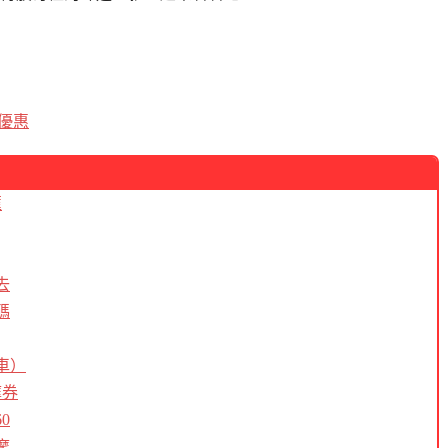
時優惠
匯
去
碼
車）
摩券
0
摩