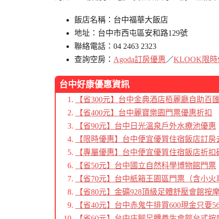
飯店名稱：台中福華大飯店
地址：台中市西屯區安和路129號
聯絡電話：04 2463 2323
查詢空房：
Agoda訂房優惠
／
KLOOK限
台中好康優惠資訊
【省300元】台中金典酒店栢麗廳自助百
【省400元】台中麗寶樂園門票優惠折扣
【省90元】台中日光溫泉戶外水療池優惠
【限時優惠】台中便宜優質住宿飯店訂房
【專屬優惠】台中便宜優質住宿飯店折扣
【省50元】台中國立自然科學博物館門票
【省70元】台中紙箱王園區門票（含小火
【省80元】金礦928頂級足體舒壓會館按
【省40元】台中赤鬼牛排買600現金只要56
【省60元】台中庄腳足體養生會館台式按