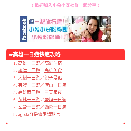
﹝歡迎加入小兔小安社群一起分享﹞
➨高雄
一日遊快速攻略
高雄一日遊
／
高雄住宿
旗津一日遊
／
高雄美食
大樹一日遊
／
親子景點
美濃一日遊
／
旗山一日遊
高雄兩日遊
／
三天兩夜
茂林一日遊
／
鹽埕一日遊
左營一日遊
／
彌陀一日遊
agoda訂房優惠請點此