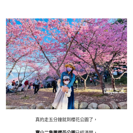
真的走五分鐘就到櫻花公園了，
寶山二集團櫻花公園
已經滿開，