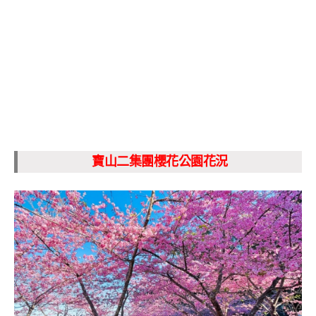
寶山二集團櫻花公園花況