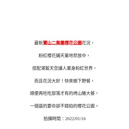
最新
寶山二集團櫻花公園
花況，
粉紅櫻花鋪天蓋地怒放中，
搭配湛藍天空讓人置身粉紅世界，
而且花況大好！快來樹下野餐，
順便再吃吃部落才有的烤山豬大餐，
一個遠的要命卻不錯拍的櫻花公園。
拍攝時間：2022/01/16