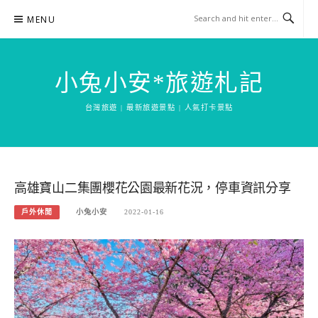
Skip
MENU
to
content
小兔小安*旅遊札記
台灣旅遊 | 最新旅遊景點 | 人氣打卡景點
高雄寶山二集團櫻花公園最新花況，停車資訊分享
戶外休閒
小兔小安
2022-01-16