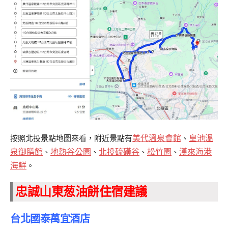
美代溫泉會館
皇池溫
按照北投景點地圖來看，附近景點有
、
泉御膳館
地熱谷公園
北投硫磺谷
松竹園
漢來海港
、
、
、
、
海鮮
。
忠誠山東葱油餅住宿建議
台北國泰萬宜酒店