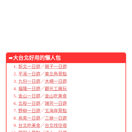
➨大台北好用的懶人包
新北一日遊
／
親子一日遊
平溪一日遊
／
東北角景點
九份一日遊
／
木柵一日遊
福隆一日遊
／
觀光工廠玩
金山一日遊
／
金山吃美食
北投一日遊
／
瑞芳一日遊
野柳一日遊
／
北海岸景點
烏來一日遊
／
三峽一日遊
台北吃美食
／
台北找住宿