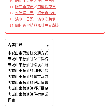
陽明山景點
／
汐止一日遊
吃寧夏夜市
／
南機場夜市
水湳洞景點
／
師大夜市包
淡水一日遊
／
淡水吃美食
開運數字精品咖啡豆&濾掛
內容目錄
忠誠山東葱油餅交通方式
忠誠山東葱油餅菜單價格
忠誠山東葱油餅環境介紹
忠誠山東葱油餅口味介紹
忠誠山東葱油餅營業時間
忠誠山東葱油餅好康優惠
忠誠山東葱油餅附近景點
忠誠山東葱油餅住宿建議
評論