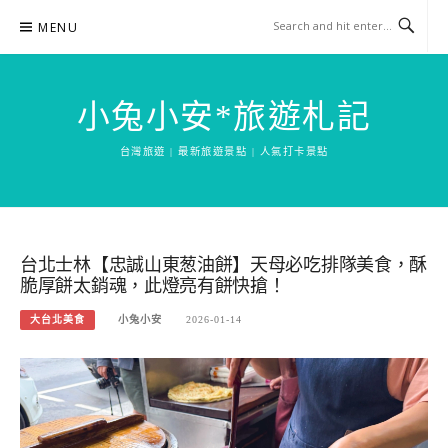
Skip
MENU
to
content
小兔小安*旅遊札記
台灣旅遊 | 最新旅遊景點 | 人氣打卡景點
台北士林【忠誠山東葱油餅】天母必吃排隊美食，酥
脆厚餅太銷魂，此燈亮有餅快搶！
大台北美食
小兔小安
2026-01-14