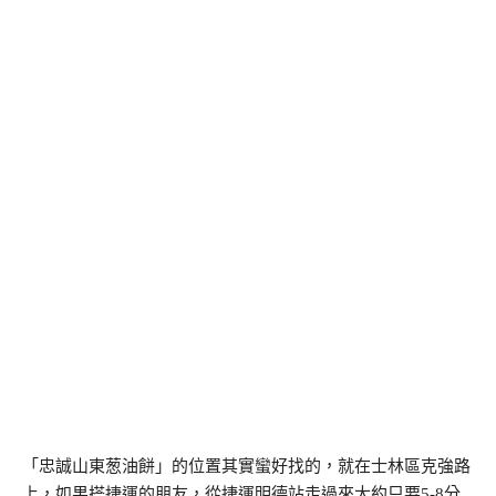
「忠誠山東葱油餅」的位置其實蠻好找的，就在士林區克強路
上，如果搭捷運的朋友，從捷運明德站走過來大約只要5-8分