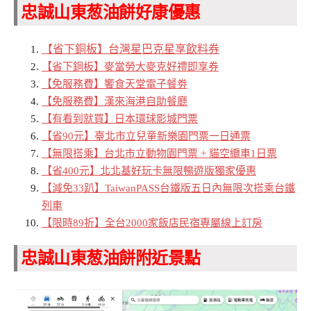
忠誠山東葱油餅好康優惠
【省下銅板】台灣星巴克星享飲料券
【省下銅板】麥當勞大麥克好禮即享券
【免服務費】饗食天堂電子餐劵
【免服務費】漢來海港自助餐廳
【有看到就買】日本環球影城門票
【省90元】臺北市立兒童新樂園門票一日通票
【無限搭乘】台北市立動物園門票 + 貓空纜車1日票
【省400元】北北基好玩卡無限暢遊版獨家優惠
【減免33趴】TaiwanPASS台鐵版五日內無限次搭乘台鐵
列車
【限時89折】全台2000家飯店民宿專屬線上訂房
忠誠山東葱油餅附近景點