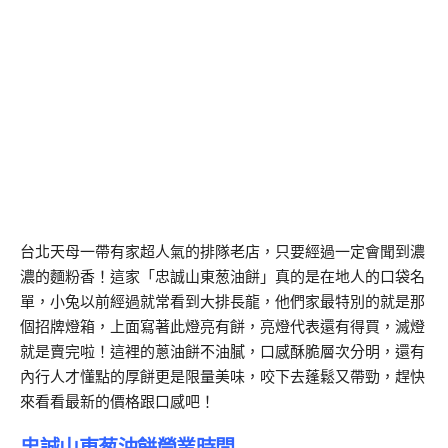
台北天母一帶有家超人氣的排隊老店，只要經過一定會聞到濃
濃的麵粉香！這家「忠誠山東葱油餅」真的是在地人的口袋名
單，小兔以前經過就常看到大排長龍，他們家最特別的就是那
個招牌燈箱，上面寫著此燈亮有餅，亮燈代表還有得買，滅燈
就是賣完啦！這裡的蔥油餅不油膩，口感酥脆層次分明，還有
內行人才懂點的厚餅更是限量美味，咬下去蓬鬆又帶勁，趕快
來看看最新的價格跟口感吧！
忠誠山東葱油餅營業時間