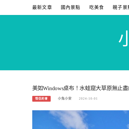
Skip
最新文章
國內景點
吃美食
親子景
to
content
美如Windows桌布！水蛙窟大草原無
小兔小安
2024-10-01
情侶約會