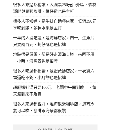
很多人來過都稱讚，入園票250元戶外區，森林
溪畔與景觀咖啡，桶仔雞也是主打
很多人不知道，是牛排自助餐店家，低消390元
享吃到飽，多種水果是主打
一半的人沒吃過，是海鮮店家，四十片生魚片
只要兩百元，蚵仔酥也是招牌
地點很是偏僻，卻是好走濱海步道，來回不用
一小時，海岬景色是招牌
很多人吃過都稱讚，是蛋黃酥店家，一次買六
顆還吃不夠，小月餅也是招牌
超肥嫩蛙湯只要100元，老闆中午開到晚上，每
天煮到來不及賣
很多人來過都說好，離海很近咖啡店，還有冷
氣可以吹，咖啡跟海景都很讚