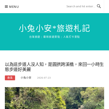
Skip
MENU
to
content
小兔小安*旅遊札記
台灣旅遊 | 最新旅遊景點 | 人氣打卡景點
以為這步道人沒人知，是圓拱跨溪橋，來回一小時生
態步道好美麗
台北
小兔小安
2026-07-23