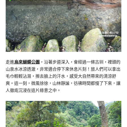
走進
烏來蝴蝶公園
，沿著步道深入，會經過一條古圳，裡頭的
山泉水冰涼透澈，非常適合停下來休息片刻！旅人們可以拿出
毛巾輕輕沾濕，擦去臉上的汗水，感受大自然帶來的清涼舒
爽。這一刻，微風徐徐，山林靜謐，彷彿時間都慢了下來，讓
人徹底沉浸在這片綠意之中。