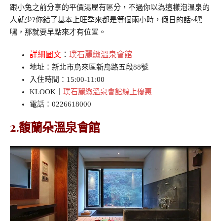
跟小兔之前分享的平價湯屋有區分，不過你以為這樣泡溫泉的
人就少?你錯了基本上旺季來都是等個兩小時，假日的話~嘿
嘿，那就要早點來才有位置。
詳細圖文
：
璞石麗緻溫泉會館
地址：新北市烏來區新烏路五段88號
入住時間：15:00-11:00
KLOOK｜
璞石麗緻溫泉會館線上優惠
電話：0226618000
2.馥蘭朵溫泉會館