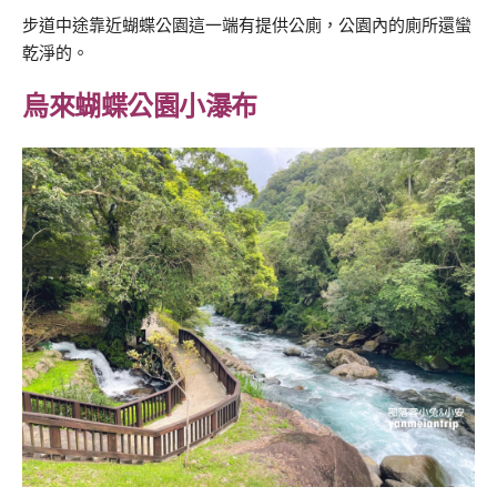
步道中途靠近蝴蝶公園這一端有提供公廁，公園內的廁所還蠻
乾淨的。
烏來蝴蝶公園小瀑布