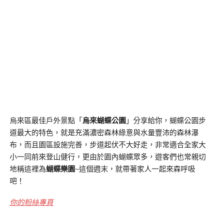
烏來區最佳戶外景點「
烏來蝴蝶公園
」分享給你，蝴蝶公園步
道最大的特色，就是充滿濃密森林綠意與水量豐沛的森林瀑
布，而且園區設施完善，步道起伏不大好走，非常適合全家大
小一同前來登山健行，更由於園內蝴蝶眾多，遊客們也常親切
地稱這裡為
蝴蝶樂園
~這個週末，就帶著家人一起來森呼吸
吧！
你的粉絲專頁