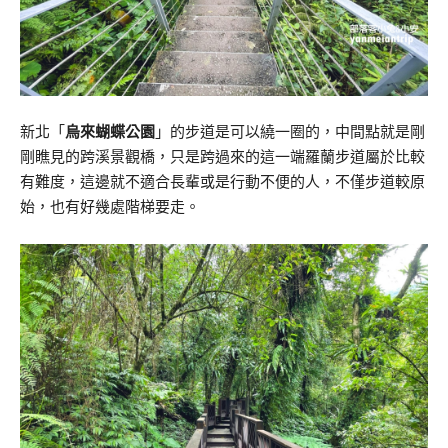
新北「
烏來蝴蝶公園
」的步道是可以繞一圈的，中間點就是剛
剛瞧見的跨溪景觀橋，只是跨過來的這一端羅蘭步道屬於比較
有難度，這邊就不適合長輩或是行動不便的人，不僅步道較原
始，也有好幾處階梯要走。