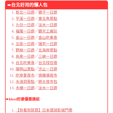
➨台北好用的懶人包
新北一日遊
／
親子一日遊
平溪一日遊
／
東北角景點
九份一日遊
／
淡水一日遊
福隆一日遊
／
觀光工廠玩
金山一日遊
／
金山吃美食
北投一日遊
／
瑞芳一日遊
野柳一日遊
／
北海岸景點
烏來一日遊
／
三峽一日遊
台北吃美食
／
台北找住宿
陽明山景點
／
汐止一日遊
吃寧夏夜市
／
南機場夜市
水湳洞景點
／
師大夜市包
木柵一日遊
／
淡水一日遊
➨klool好康優惠連結
【有看到就買】日本環球影城門票