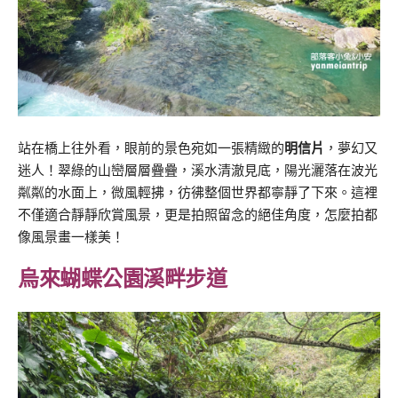
站在橋上往外看，眼前的景色宛如一張精緻的
明信片
，夢幻又
迷人！翠綠的山巒層層疊疊，溪水清澈見底，陽光灑落在波光
粼粼的水面上，微風輕拂，彷彿整個世界都寧靜了下來。這裡
不僅適合靜靜欣賞風景，更是拍照留念的絕佳角度，怎麼拍都
像風景畫一樣美！
烏來蝴蝶公園溪畔步道