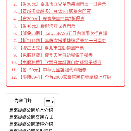
【省90元】臺北市立兒童新樂園門票一日通票
【買越多省越多】台北101觀景台門票
【省200元】麗寶樂園門票7折優惠
【省40元】野柳海洋世界門票
【減免33趴】TaiwanPASS五日內無限次搭台鐵
【折扣11趴】無限次搭乘捷運遊臺北一日票劵
【贈星巴克】臺北市立動物園門票
【免服務費】饗食天堂自助餐電子餐劵
【免服務費】欣葉日本料理自助餐電子餐劵
【省150元】中華民國護照代辦服務
【限時89折】全台2000家飯店民宿專屬線上訂房
內容目錄
烏來蝴蝶公園前言介紹
烏來蝴蝶公園交通方式
烏來蝴蝶公園環境介紹