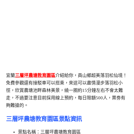
宜蘭
三層坪農塘教育園區
介紹給你，員山鄉超美落羽松仙境！
免費參觀還有接駁車可以搭乘，來這可以盡情漫步落羽松小
徑，欣賞農塘池畔森林美景，繞一圈約15分鐘左右不會太難
走，不過要注意目前採用線上預約，每日限額500人，票劵有
夠難搶的。
三層坪農塘教育園區景點資訊
景點名稱：三層坪農塘教育園區