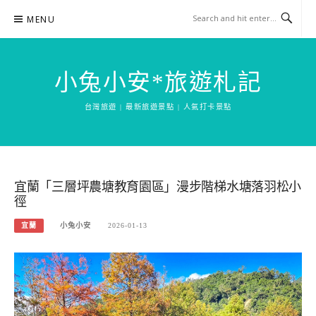
Skip
MENU
to
content
小兔小安*旅遊札記
台灣旅遊 | 最新旅遊景點 | 人氣打卡景點
宜蘭「三層坪農塘教育園區」漫步階梯水塘落羽松小
徑
宜蘭
小兔小安
2026-01-13