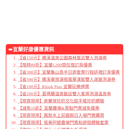
➨宜蘭好康優惠資訊
【省150元】礁溪溫泉公園森林風呂雙人泡湯券
【限時89折】宜蘭1200間住宿訂房優惠
【省300元】宜蘭龜山島半日遊套票行程這裡訂享優惠
【省500元】礁溪東旅湯宿風華漾館雙人湯屋泡湯券
【省100元】Klook Pass 宜蘭玩樂通票
【省200元】葛瑪蘭溫泉飯店雙人客房泡湯溫泉券
【現買現用】奇麗灣珍奶文化館手搖珍奶體驗
【減免10趴】宜蘭農場&景點門票減免優惠
【現買現用】鳳梨水上莊園假日入場門票購買
【現買現用】張美阿嬤農場門票和遊程體驗套票