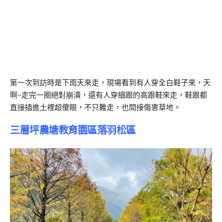
第一次到訪時是下雨天來走，現場看到有人穿全白鞋子來，天
啊~走完一圈絕對崩潰，還有人穿細跟的高跟鞋來走，鞋跟都
直接插進土裡超傻眼，不只難走，也間接傷害草地。
三層坪農塘教育園區落羽松區