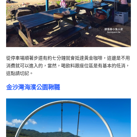
從停車場順著步道有約七分鐘就會抵達黃金咖啡，這邊是不用
消費就可以進入的，當然，喝飲料跟座位區是有基本的低消，
這點請切記。
金沙灣海濱公園鞦韆