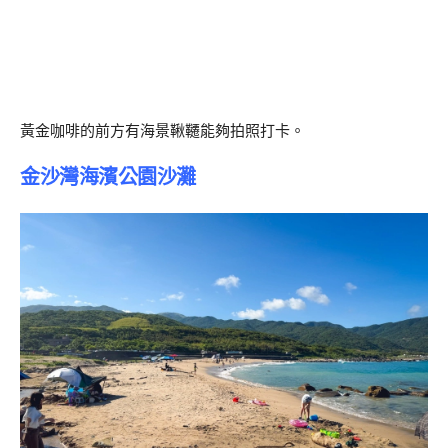
黃金咖啡的前方有海景鞦韆能夠拍照打卡。
金沙灣海濱公園沙灘